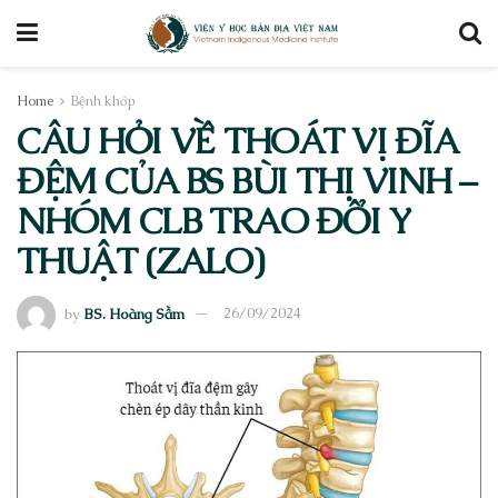
Home
Bệnh khớp
CÂU HỎI VỀ THOÁT VỊ ĐĨA
ĐỆM CỦA BS BÙI THỊ VINH –
NHÓM CLB TRAO ĐỔI Y
THUẬT (ZALO)
by
BS. Hoàng Sầm
26/09/2024