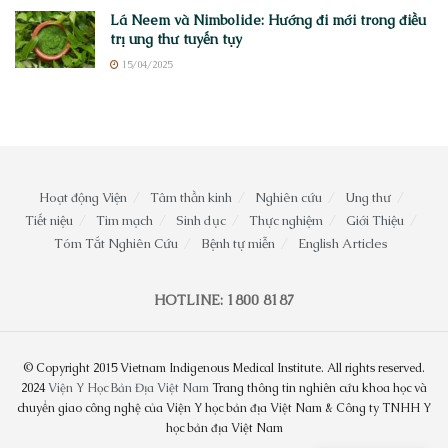
Lá Neem và Nimbolide: Hướng đi mới trong điều
trị ung thư tuyến tụy
15/04/2025
Hoạt động Viện
Tâm thần kinh
Nghiên cứu
Ung thư
Tiết niệu
Tim mạch
Sinh dục
Thực nghiệm
Giới Thiệu
Tóm Tắt Nghiên Cứu
Bệnh tự miễn
English Articles
HOTLINE: 1800 8187
© Copyright 2015 Vietnam Indigenous Medical Institute. All rights reserved.
2024
Viện Y Học Bản Địa Việt Nam
Trang thông tin nghiên cứu khoa học và
chuyển giao công nghệ của Viện Y học bản địa Việt Nam & Công ty TNHH Y
học bản địa Việt Nam