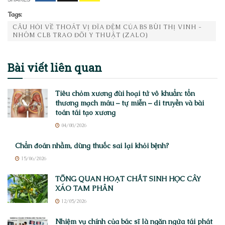
Tags:
CÂU HỎI VỀ THOÁT VỊ ĐĨA ĐỆM CỦA BS BÙI THỊ VINH -
NHÓM CLB TRAO ĐỔI Y THUẬT (ZALO)
Bài viết
liên quan
Tiêu chỏm xương đùi hoại tử vô khuẩn: tổn
thương mạch máu – tự miễn – di truyền và bài
toán tái tạo xương
04/08/2026
Chẩn đoán nhầm, dùng thuốc sai lại khỏi bệnh?
15/06/2026
TỔNG QUAN HOẠT CHẤT SINH HỌC CÂY
XÁO TAM PHÂN
12/05/2026
Nhiệm vụ chính của bác sĩ là ngăn ngừa tái phát