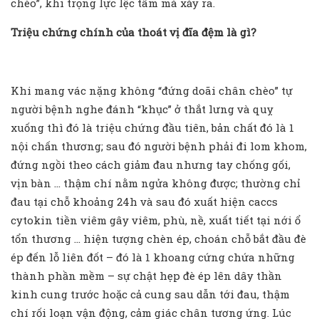
chèo”, khi trọng lực lệc tâm mà xảy ra.
Triệu chứng chính của thoát vị đĩa đệm là gì?
Khi mang vác nặng không “đứng doãi chân chèo” tự
người bệnh nghe đánh “khục” ở thắt lưng và quỵ
xuống thì đó là triệu chứng đầu tiên, bản chất đó là 1
nội chấn thương; sau đó người bệnh phải đi lom khom,
đứng ngồi theo cách giảm đau nhưng tay chống gối,
vịn bàn … thậm chí nằm ngửa không được; thường chỉ
đau tại chỗ khoảng 24h và sau đó xuất hiện caccs
cytokin tiền viêm gây viêm, phù, nề, xuất tiết tại nới ổ
tổn thương … hiện tượng chèn ép, choán chỗ bắt đầu đè
ép đến lỗ liên đốt – đó là 1 khoang cứng chứa những
thành phần mềm – sự chật hẹp đè ép lên dây thần
kinh cung trước hoặc cả cung sau dẫn tới đau, thậm
chí rối loạn vận động, cảm giác chân tương ứng. Lúc