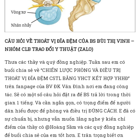
CÂU HỎI VỀ THOÁT VỊ ĐĨA ĐỆM CỦA BS BÙI THỊ VINH –
NHÓM CLB TRAO ĐỔI Y THUẬT (ZALO)
Thưa các thầy và quý đồng nghiệp. Tuần sau em có
buổi chia sẻ về “CHIẾN LƯỢC PHÒNG VÀ ĐIỀU TRỊ
THOÁT VỊ ĐĨA ĐỆM CSTL BẰNG YHCT KẾT HỢP YHHĐ”
trên fanpage của BV ĐK Vân Đình nơi em đang công
tác. Sẽ có một số câu hỏi đặt ra để BS trả lời trong thời
gian 1 tiếng. Và cần ngắn gọn, có trọng điểm để người
dân hiểu được để phòng và điều trị ĐÚNG CÁCH. E đã có
sự chuẩn bị, nhưng vẫn muốn lắng nghe ý kiến chỉ
điểm của thầy cô @Hoàng Sầm và các quý đồng nghiệp
để buổi chia sẻ của em tốt hơn. E trân trọng biết ơn