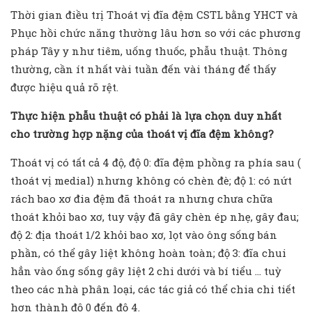
Thời gian điều trị Thoát vị đĩa đệm CSTL bằng YHCT và
Phục hồi chức năng thường lâu hơn so với các phương
pháp Tây y như tiêm, uống thuốc, phẫu thuật. Thông
thường, cần ít nhất vài tuần đến vài tháng để thấy
được hiệu quả rõ rệt.
Thực hiện phẫu thuật có phải là lựa chọn duy nhất
cho trường hợp nặng của thoát vị đĩa đệm không?
Thoát vị có tất cả 4 độ, độ 0: đĩa đệm phồng ra phía sau (
thoát vị medial) nhưng không có chèn đè; độ 1: có nứt
rách bao xơ đia đệm đã thoát ra nhưng chưa chữa
thoát khỏi bao xơ, tuy vậy đã gây chèn ép nhẹ, gây đau;
độ 2: địa thoát 1/2 khỏi bao xơ, lọt vào ông sống bán
phần, có thể gây liệt không hoàn toàn; độ 3: đĩa chui
hẳn vào ống sống gây liệt 2 chi dưới và bí tiểu … tuỳ
theo các nhà phân loại, các tác giả có thể chia chi tiết
hơn thành độ 0 đến độ 4.