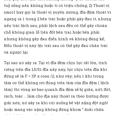
tuỷ sống nên không hoặc tí có triệu chứng; 2) Thoát vị
smorl hay gọi là thoát vị xuyên xương, đĩa đệm thoát vi
ngang ra 1 trong 2 bên trái hoặc phải gây đau ít, nhưng
nếu trái lệch sau, phải lệch sau đều có thể gây choán
chỗ không gian lỗ liên đốt bên trai hoặc bên phải
nhưng không gây đau điển hình và không đáng kể;
Nếu thoát vị này lệc trái sau có thể gây đau chân trái
và ngược lại.
Tại sao nó xảy ra: Tại vì đĩa đêm chịu lực rất lớn, tính
riêng trên đĩa L5/S1 đĩa nãy này, lực chịu trên đĩa khi
đứng sẽ là F = 3P x cosα /2; như vây; nếu 1 khi trong
tâm cơ thể không rơi đúng trên tâm của đĩa đệm ( lệch
tâm) thì vòng xơ bao quanh đĩa đệm sẽ bị giãn, nứt, đứt,
rách, toác … làm cho địa này thoát ra theo hướng được
giải nén; nó xảy ra khi cúi xuống bê vật nặng đột ngột
hoặc mang vác nặng không đứng khom ” doãi chân