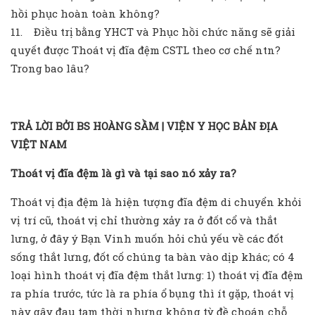
hồi phục hoàn toàn không?
11. Điều trị bằng YHCT và Phục hồi chức năng sẽ giải
quyết được Thoát vị đĩa đệm CSTL theo cơ chế ntn?
Trong bao lâu?
TRẢ LỜI BỞI BS HOÀNG SẦM | VIỆN Y HỌC BẢN ĐỊA
VIỆT NAM
Thoát vị đĩa đệm là gì và tại sao nó xảy ra?
Thoát vị địa đệm là hiện tượng đĩa đệm di chuyển khỏi
vị trí cũ, thoát vị chỉ thường xảy ra ở đốt cổ và thắt
lưng, ở đây ý Bạn Vinh muốn hỏi chủ yếu về các đốt
sống thắt lưng, đốt cố chúng ta bàn vào dịp khác; có 4
loại hình thoát vị đĩa đệm thắt lưng: 1) thoát vị đĩa đệm
ra phía trước, tức là ra phía ổ bụng thì ít gặp, thoát vị
này gây đau tạm thời nhưng không tỳ đề choán chỗ