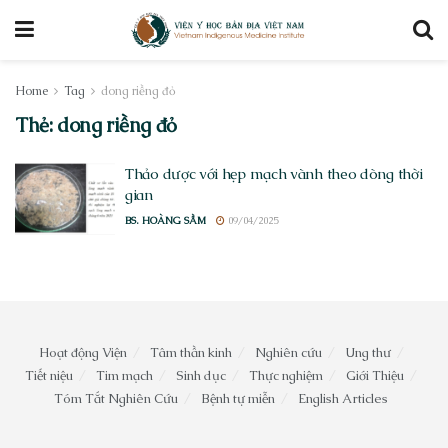
Home
Tag
dong riềng đỏ
Thẻ:
dong riềng đỏ
Thảo dược với hẹp mạch vành theo dòng thời
gian
BS. HOÀNG SẦM
09/04/2025
Hoạt động Viện
Tâm thần kinh
Nghiên cứu
Ung thư
Tiết niệu
Tim mạch
Sinh dục
Thực nghiệm
Giới Thiệu
Tóm Tắt Nghiên Cứu
Bệnh tự miễn
English Articles