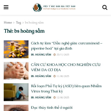
Home
Tag
bs hoàng sầm
Thẻ:
bs hoàng sầm
Cách tự làm “Dầu nghệ giàu curcuminoid –
piperine hoá” tại gia đình
BS. HOÀNG SẦM
25/11/2025
CĂN CỨ KHOA HỌC CHO NGHIÊN CỨU
VIÊM DA CƠ ĐỊA
BS. HOÀNG SẦM
11/08/2025
Rối loạn Phổ Tự kỷ (ASD) liên quan Nhiễm
Virus trong Thai kỳ
BS. HOÀNG SẦM
12/08/2025
Đục thủy tinh thể ở người