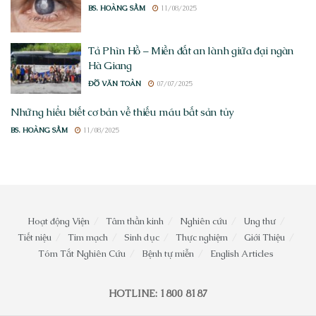
BS. HOÀNG SẦM
11/08/2025
Tả Phìn Hồ – Miền đất an lành giữa đại ngàn
Hà Giang
ĐỖ VĂN TOÀN
07/07/2025
Những hiểu biết cơ bản về thiếu máu bất sản tủy
BS. HOÀNG SẦM
11/08/2025
Hoạt động Viện
Tâm thần kinh
Nghiên cứu
Ung thư
Tiết niệu
Tim mạch
Sinh dục
Thực nghiệm
Giới Thiệu
Tóm Tắt Nghiên Cứu
Bệnh tự miễn
English Articles
HOTLINE: 1800 8187