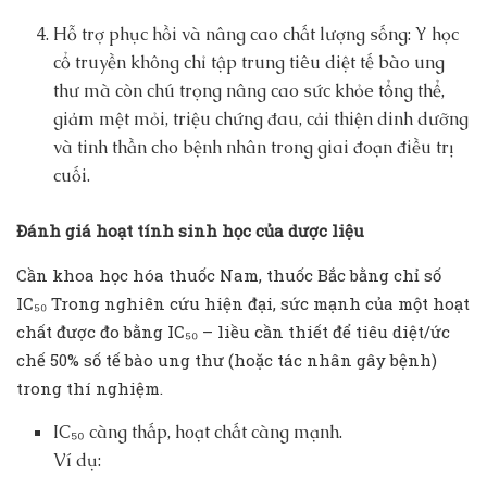
Hỗ trợ phục hồi và nâng cao chất lượng sống: Y học
cổ truyền không chỉ tập trung tiêu diệt tế bào ung
thư mà còn chú trọng nâng cao sức khỏe tổng thể,
giảm mệt mỏi, triệu chứng đau, cải thiện dinh dưỡng
và tinh thần cho bệnh nhân trong giai đoạn điều trị
cuối.
Đ
ánh giá ho
ạ
t tính sinh h
ọ
c c
ủ
a dư
ợ
c li
ệ
u
Cần khoa học hóa thuốc Nam, thuốc Bắc bằng chỉ số
IC₅₀ Trong nghiên cứu hiện đại, sức mạnh của một hoạt
chất được đo bằng IC₅₀ – liều cần thiết để tiêu diệt/ức
chế 50% số tế bào ung thư (hoặc tác nhân gây bệnh)
trong thí nghiệm.
IC₅₀ càng thấp, hoạt chất càng mạnh.
Ví dụ: