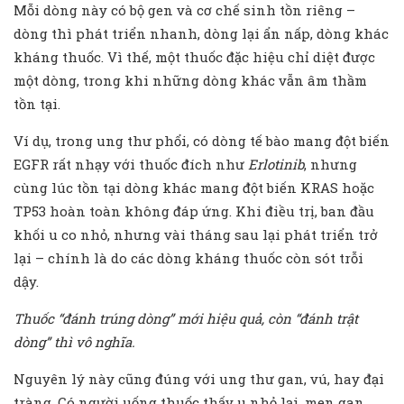
Mỗi dòng này có bộ gen và cơ chế sinh tồn riêng –
dòng thì phát triển nhanh, dòng lại ẩn nấp, dòng khác
kháng thuốc. Vì thế, một thuốc đặc hiệu chỉ diệt được
một dòng, trong khi những dòng khác vẫn âm thầm
tồn tại.
Ví dụ, trong ung thư phổi, có dòng tế bào mang đột biến
EGFR rất nhạy với thuốc đích như
Erlotinib
, nhưng
cùng lúc tồn tại dòng khác mang đột biến KRAS hoặc
TP53 hoàn toàn không đáp ứng. Khi điều trị, ban đầu
khối u co nhỏ, nhưng vài tháng sau lại phát triển trở
lại – chính là do các dòng kháng thuốc còn sót trỗi
dậy.
Thuốc “đánh trúng dòng” mới hiệu quả, còn “đánh trật
dòng” thì vô nghĩa.
Nguyên lý này cũng đúng với ung thư gan, vú, hay đại
tràng. Có người uống thuốc thấy u nhỏ lại, men gan