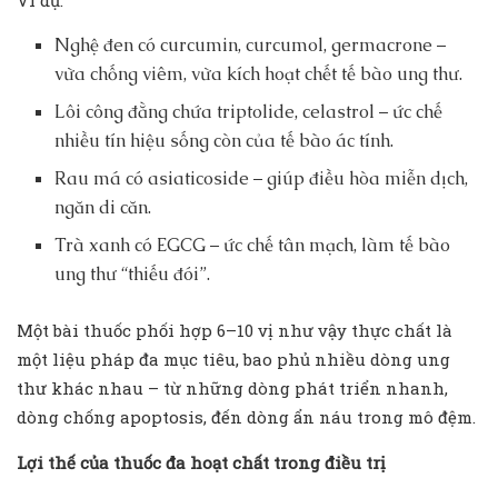
Ví dụ:
Nghệ đen có curcumin, curcumol, germacrone –
vừa chống viêm, vừa kích hoạt chết tế bào ung thư.
Lôi công đằng chứa triptolide, celastrol – ức chế
nhiều tín hiệu sống còn của tế bào ác tính.
Rau má có asiaticoside – giúp điều hòa miễn dịch,
ngăn di căn.
Trà xanh có EGCG – ức chế tân mạch, làm tế bào
ung thư “thiếu đói”.
Một bài thuốc phối hợp 6–10 vị như vậy thực chất là
một liệu pháp đa mục tiêu, bao phủ nhiều dòng ung
thư khác nhau – từ những dòng phát triển nhanh,
dòng chống apoptosis, đến dòng ẩn náu trong mô đệm.
L
ợ
i th
ế
c
ủ
a thu
ố
c đa ho
ạ
t ch
ấ
t trong đi
ề
u tr
ị