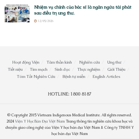
Nhiệm vụ chính của bác sĩ là ngăn ngừa tái phát
sau điều trị ung thư.
12/05/2026
Hoạt động Viện
Tâm thần kinh
Nghiên cứu
Ung thư
Tiết niệu
Tim mạch
Sinh dục
Thực nghiệm
Giới Thiệu
Tóm Tắt Nghiên Cứu
Bệnh tự miễn
English Articles
HOTLINE: 1800 8187
© Copyright 2015 Vietnam Indigenous Medical Institute. All rights reserved.
2024
Viện Y Học Bản Địa Việt Nam
Trang thông tin nghiên cứu khoa học và
chuyển giao công nghệ của Viện Y học bản địa Việt Nam & Công ty TNHH Y
học bản địa Việt Nam