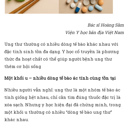
Bác sĩ Hoàng S
ầ
m
Vi
ệ
n Y h
ọ
c b
ả
n đ
ị
a Vi
ệ
t Nam
Ung thư thường có nhiều dòng tế bào khác nhau với
đặc tính sinh tồn đa dạng. Y học cổ truyền là phương
thức đa hoạt chất có thể giúp người bệnh ung thư
thêm cơ hội sống
M
ộ
t kh
ố
i u – nhi
ề
u dòng t
ế
bào ác tính cùng t
ồ
n t
ạ
i
Nhiều người vẫn nghĩ: ung thư là một nhóm tế bào ác
tính giống hệt nhau, chỉ cần tìm đúng thuốc đặc trị là
xóa sạch. Nhưng y học hiện đại đã chứng minh, trong
một khối u thường có nhiều “dòng tế bào ung thư”
khác nhau.