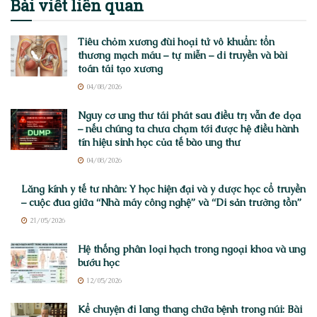
Bài viết
liên quan
Tiêu chỏm xương đùi hoại tử vô khuẩn: tổn
thương mạch máu – tự miễn – di truyền và bài
toán tái tạo xương
04/08/2026
Nguy cơ ung thư tái phát sau điều trị vẫn đe dọa
– nếu chúng ta chưa chạm tới được hệ điều hành
tín hiệu sinh học của tế bào ung thư
04/08/2026
Lăng kính y tế tư nhân: Y học hiện đại và y dược học cổ truyền
– cuộc đua giữa “Nhà máy công nghệ” và “Di sản trường tồn”
21/05/2026
Hệ thống phân loại hạch trong ngoại khoa và ung
bướu học
12/05/2026
Kể chuyện đi lang thang chữa bệnh trong núi: Bài