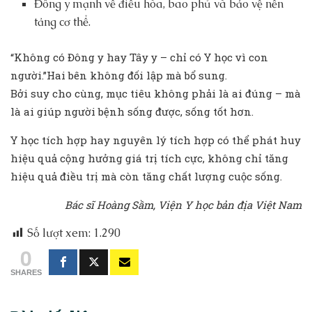
Đông y mạnh về điều hòa, bao phủ và bảo vệ nền
tảng cơ thể.
“Không có Đông y hay Tây y – chỉ có Y học vì con
người.”Hai bên không đối lập mà bổ sung.
Bởi suy cho cùng, mục tiêu không phải là ai đúng – mà
là ai giúp người bệnh sống được, sống tốt hơn.
Y học tích hợp hay nguyên lý tích hợp có thể phát huy
hiệu quả cộng hưởng giá trị tích cực, không chỉ tăng
hiệu quả điều trị mà còn tăng chất lượng cuộc sống.
Bác sĩ Hoàng S
ầ
m, Vi
ệ
n Y h
ọ
c b
ả
n đ
ị
a Vi
ệ
t Nam
Số lượt xem:
1.290
0
SHARES