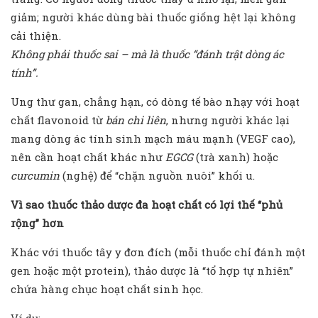
giảm; người khác dùng bài thuốc giống hệt lại không
cải thiện.
Không phải thuốc sai – mà là thuốc “đánh trật dòng ác
tính”.
Ung thư gan, chẳng hạn, có dòng tế bào nhạy với hoạt
chất flavonoid từ
bán chi liên
, nhưng người khác lại
mang dòng ác tính sinh mạch máu mạnh (VEGF cao),
nên cần hoạt chất khác như
EGCG
(trà xanh) hoặc
curcumin
(nghệ) để “chặn nguồn nuôi” khối u.
Vì sao thu
ố
c th
ả
o dư
ợ
c đa ho
ạ
t ch
ấ
t có l
ợ
i th
ế
“ph
ủ
r
ộ
ng” hơn
Khác với thuốc tây y đơn đích (mỗi thuốc chỉ đánh một
gen hoặc một protein), thảo dược là “tổ hợp tự nhiên”
chứa hàng chục hoạt chất sinh học.