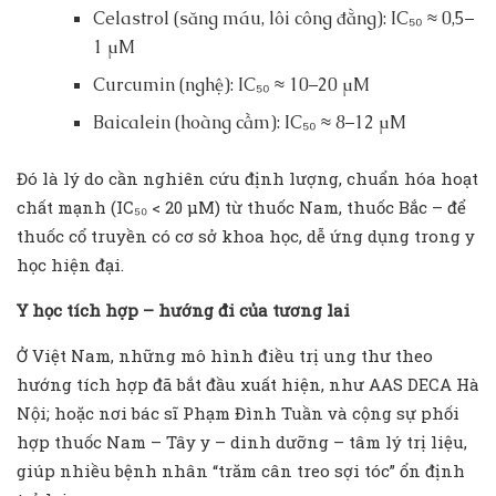
Celastrol (săng máu, lôi công đằng): IC₅₀ ≈ 0,5–
1 µM
Curcumin (nghệ): IC₅₀ ≈ 10–20 µM
Baicalein (hoàng cầm): IC₅₀ ≈ 8–12 µM
Đó là lý do cần nghiên cứu định lượng, chuẩn hóa hoạt
chất mạnh (IC₅₀ < 20 µM) từ thuốc Nam, thuốc Bắc – để
thuốc cổ truyền có cơ sở khoa học, dễ ứng dụng trong y
học hiện đại.
Y h
ọ
c tích h
ợ
p – hư
ớ
ng đi c
ủ
a tương lai
Ở Việt Nam, những mô hình điều trị ung thư theo
hướng tích hợp đã bắt đầu xuất hiện, như AAS DECA Hà
Nội; hoặc nơi bác sĩ Phạm Đình Tuần và cộng sự phối
hợp thuốc Nam – Tây y – dinh dưỡng – tâm lý trị liệu,
giúp nhiều bệnh nhân “trăm cân treo sợi tóc” ổn định