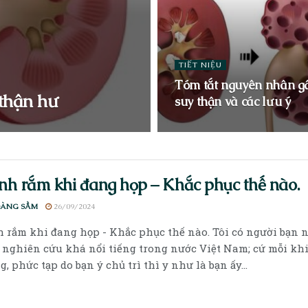
TIẾT NIỆU
Tóm tắt nguyên nhân g
 thận hư
suy thận và các lưu ý
h rắm khi đang họp – Khắc phục thế nào.
OÀNG SẦM
26/09/2024
 rắm khi đang họp - Khắc phục thế nào. Tôi có người bạn nữ
 nghiên cứu khá nổi tiếng trong nước Việt Nam; cứ mỗi kh
g, phức tạp do bạn ý chủ trì thì y như là bạn ấy...