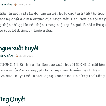
ĂN TOÀN
16/09/2024
thận là một vật rắn do ngưng kết hoặc các tinh thể tập hợp
hoáng chất & dinh dưỡng của nước tiểu. Các viên đá sỏi này
g thận thì gọi là sỏi thận, trong niệu quản gọi là sỏi niệu q
g (cystolithiasis), hoặc niệu...
gue xuất huyết
OÀNG SẦM
15/08/2024
CƯƠNG: 1.1. Định nghĩa: Dengue xuất huyết (DXH) là một bệ
ra và muỗi Aedes aegypti là trung gian truyền bệnh. Bệnh c
 và xuất huyết với nhiều dạng khác nhau; những thể nặng có
ứng Quyết