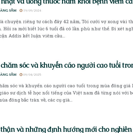
nhạt và uống thuốc nam khỏi bệnh viêm cầ
OÀNG SẦM
19/09/2024
là chuyện riêng tư cách đây 42 năm, Tôi cưới vợ xong vài t
. Hỏi ra mới biết lúc 6 tuổi đã có lần phù như thế. Đi xét ng
cặn Addis kết luận viêm cầu...
chăm sóc và khuyến cáo người cao tuổi tro
OÀNG SẦM
09/04/2025
hăm sóc và khuyến cáo người cao tuổi trong mùa đông giá l
giáo sư dịch tễ học nổi tiếng của Việt nam đã từng nói với 
mùa đông bắc tràn về, các cụ già...
 thận và những định hướng mới cho nghiên