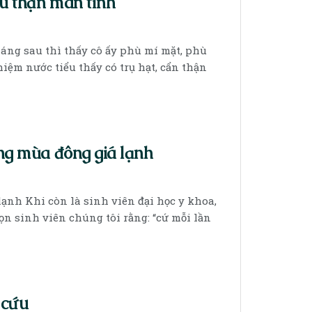
u thận mãn tính
háng sau thì thấy cô ấy phù mí mặt, phù
hiệm nước tiểu thấy có trụ hạt, cẩn thận
ng mùa đông giá lạnh
ạnh Khi còn là sinh viên đại học y khoa,
bọn sinh viên chúng tôi rằng: “cứ mỗi lần
 cứu