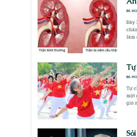
Ăn 
BS. H
Đây 
chân
làm 
Tự 
BS. H
Tự c
một 
gió 
Sỏi