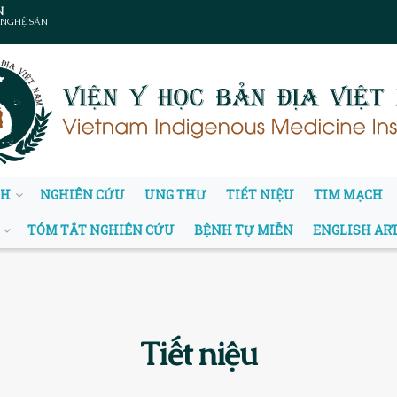
N
 NGHỆ SẢN
NH
NGHIÊN CỨU
UNG THƯ
TIẾT NIỆU
TIM MẠCH
TÓM TẮT NGHIÊN CỨU
BỆNH TỰ MIỄN
ENGLISH AR
Tiết niệu