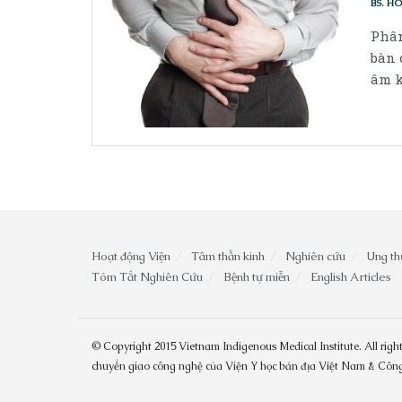
BS. H
Phân
bàn 
âm k
Hoạt động Viện
Tâm thần kinh
Nghiên cứu
Ung th
Tóm Tắt Nghiên Cứu
Bệnh tự miễn
English Articles
© Copyright 2015 Vietnam Indigenous Medical Institute. All right
chuyển giao công nghệ của Viện Y học bản địa Việt Nam & Cô