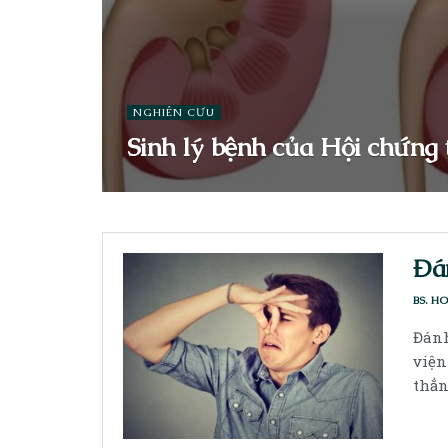
NGHIÊN CỨU
Sinh lý bệnh của Hội chứng
Đán
BS. H
Đánh
viện
thẳn