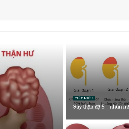
TIẾT NIỆU
Suy thận độ 5 – nhân m