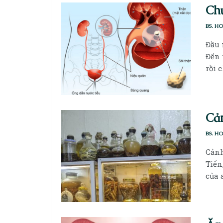
Chữ
BS. H
Đầu 
Đến 
rồi 
Cản
BS. H
Cảnh
Tiến
của 