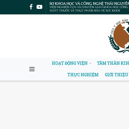
SỞ KHOA HỌC VÀ CÔNG NGHỆ THÁI NGUYÊ
VIỆN NGHIÊN CỨU VÀ CHUYỂN GIAO KHOA HỌC CÔNG
XUẤT THUỐC VÀ THỰC PHẨM BẢO VỆ SỨC KHỎE
HOẠT ĐỘNG VIỆN
TÂM THẦN KI
THỰC NGHIỆM
GIỚI THIỆU