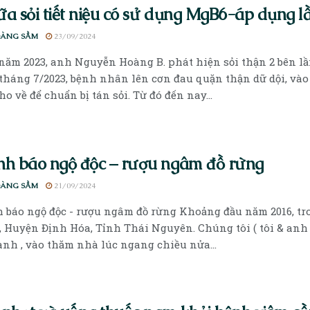
a sỏi tiết niệu có sử dụng MgB6-áp dụng l
OÀNG SẦM
23/09/2024
năm 2023, anh Nguyễn Hoàng B. phát hiện sỏi thận 2 bên lần
tháng 7/2023, bệnh nhân lên cơn đau quặn thận dữ dội, và
cho về để chuẩn bị tán sỏi. Từ đó đến nay...
h báo ngộ độc – rượu ngâm đồ rừng
OÀNG SẦM
21/09/2024
 báo ngộ độc - rượu ngâm đồ rừng Khoảng đầu năm 2016, t
, Huyện Định Hóa, Tỉnh Thái Nguyên. Chúng tôi ( tôi & anh
anh , vào thăm nhà lúc ngang chiều nửa...