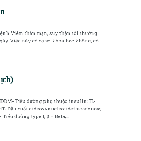
ận
bệnh Viêm thận mạn, suy thận tôi thường
y. Việc này có cơ sở khoa học không, có
ịch)
 IDDM- Tiểu đường phụ thuộc insulin; IL-
TdT- Đầu cuối dideoxynucleotidetransferase;
ểu đường type I; β – Beta,...