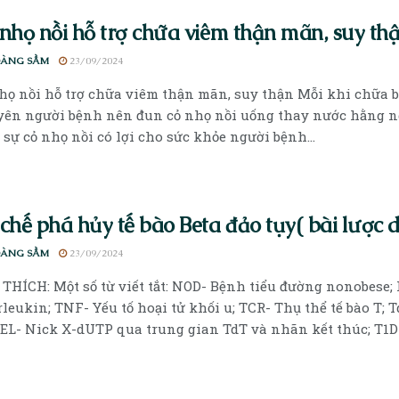
nhọ nồi hỗ trợ chữa viêm thận mãn, suy th
OÀNG SẦM
23/09/2024
họ nồi hỗ trợ chữa viêm thận mãn, suy thận Mỗi khi chữa 
ên người bệnh nên đun cỏ nhọ nồi uống thay nước hằng ngà
 sự cỏ nhọ nồi có lợi cho sức khỏe người bệnh...
chế phá hủy tế bào Beta đảo tụy( bài lược d
OÀNG SẦM
23/09/2024
THÍCH: Một số từ viết tắt: NOD- Bệnh tiểu đường nonobese;
rleukin; TNF- Yếu tố hoại tử khối u; TCR- Thụ thể tế bào T; 
L- Nick X-dUTP qua trung gian TdT và nhãn kết thúc; T1D- Ti