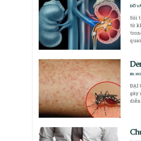
ĐỖ V
Sỏi 
từ k
tron
quan
Den
BS. H
ĐẠI 
gây 
diễn
Ch