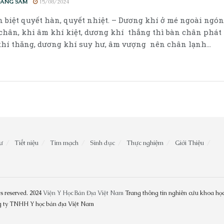
OÀNG SẦM
15/08/2024
 biệt quyết hàn, quyết nhiệt. – Dương khí ở mé ngoài ngón
chân, khi âm khí kiệt, dương khí thắng thì bàn chân phát n
hí thăng, dương khí suy hư, âm vượng nên chân lạnh...
ư
Tiết niệu
Tim mạch
Sinh dục
Thực nghiệm
Giới Thiệu
s reserved. 2024
Viện Y Học Bản Địa Việt Nam
Trang thông tin nghiên cứu khoa học
ng ty TNHH Y học bản địa Việt Nam