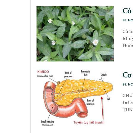
Cỏ 
BS. H
Cỏ n
khuy
thực
Cơ 
BS. H
CHÚ 
Inte
TUNE