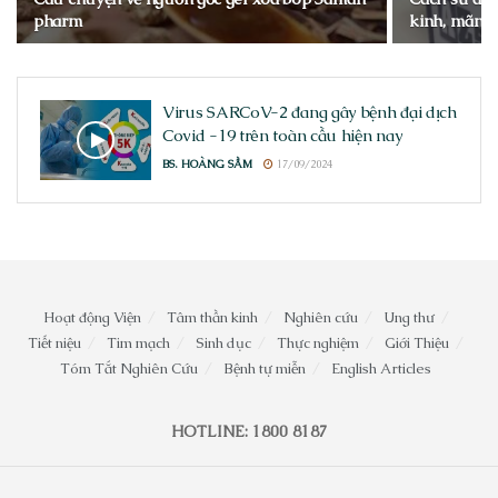
pharm
kinh, mãn k
Virus SARCoV-2 đang gây bệnh đại dịch
Covid -19 trên toàn cầu hiện nay
BS. HOÀNG SẦM
17/09/2024
Hoạt động Viện
Tâm thần kinh
Nghiên cứu
Ung thư
Tiết niệu
Tim mạch
Sinh dục
Thực nghiệm
Giới Thiệu
Tóm Tắt Nghiên Cứu
Bệnh tự miễn
English Articles
HOTLINE: 1800 8187