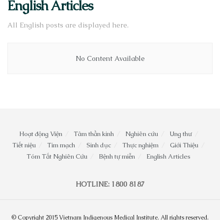
English Articles
All English posts are displayed here.
No Content Available
Hoạt động Viện
Tâm thần kinh
Nghiên cứu
Ung thư
Tiết niệu
Tim mạch
Sinh dục
Thực nghiệm
Giới Thiệu
Tóm Tắt Nghiên Cứu
Bệnh tự miễn
English Articles
HOTLINE: 1800 8187
© Copyright 2015 Vietnam Indigenous Medical Institute. All rights reserved.