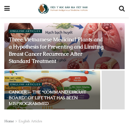
ENGLISH ARTICLES
Three Vietnamese Medicinal Plants and
a Hypothesis for Preventing and Limiting
Breast Cancer Recurrence After
Standard Treatment
ENGLISH ARTICLES
CANCER — THE “COMMAND CIRCUIT
BOARD” OF LIFE THAT HAS BEEN
MISPROGRAMMED
Home
English Articles