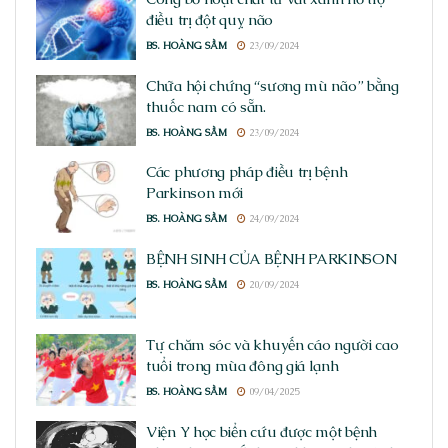
điều trị đột quỵ não
BS. HOÀNG SẦM
23/09/2024
Chữa hội chứng “sương mù não” bằng
thuốc nam có sẵn.
BS. HOÀNG SẦM
23/09/2024
Các phương pháp điều trị bệnh
Parkinson mới
BS. HOÀNG SẦM
24/09/2024
BỆNH SINH CỦA BỆNH PARKINSON
BS. HOÀNG SẦM
20/09/2024
Tự chăm sóc và khuyến cáo người cao
tuổi trong mùa đông giá lạnh
BS. HOÀNG SẦM
09/04/2025
Viện Y học biển cứu được một bệnh