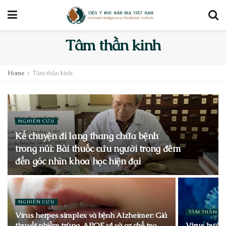
Tâm thần kinh
Home
Tâm thần kinh
NGHIÊN CỨU
Kể chuyện đi lang thang chữa bệnh
trong núi: Bài thuốc cứu người trong đêm
đến góc nhìn khoa học hiện đại
NGHIÊN CỨU
TÂM THẦN K
Virus herpes simplex và bệnh Alzheimer: Giả
thuyết nhiễm trùng, APOE ε4 và cơ chế teo
Virus hướng