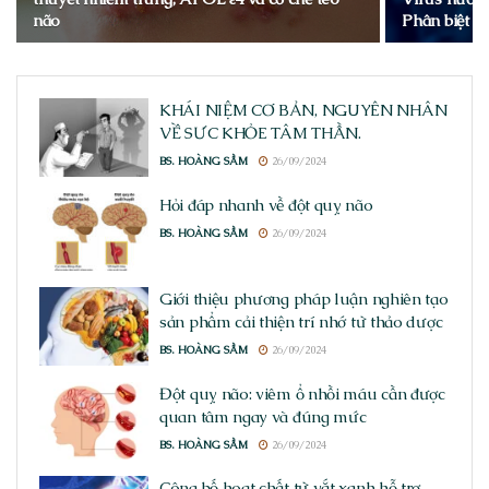
não
Phân biệt n
KHÁI NIỆM CƠ BẢN, NGUYÊN NHÂN
VỀ SỨC KHỎE TÂM THẦN.
BS. HOÀNG SẦM
26/09/2024
Hỏi đáp nhanh về đột quỵ não
BS. HOÀNG SẦM
26/09/2024
Giới thiệu phương pháp luận nghiên tạo
sản phẩm cải thiện trí nhớ từ thảo dược
BS. HOÀNG SẦM
26/09/2024
Đột quỵ não: viêm ổ nhồi máu cần được
quan tâm ngay và đúng mức
BS. HOÀNG SẦM
26/09/2024
Công bố hoạt chất từ vắt xanh hỗ trợ