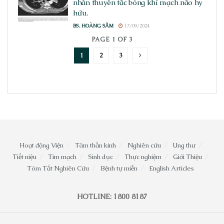
nhân thuyên tắc bóng khí mạch não hy
hữu.
BS. HOÀNG SẦM
17/09/2024
PAGE 1 OF 3
1
2
3
Hoạt động Viện
Tâm thần kinh
Nghiên cứu
Ung thư
Tiết niệu
Tim mạch
Sinh dục
Thực nghiệm
Giới Thiệu
Tóm Tắt Nghiên Cứu
Bệnh tự miễn
English Articles
HOTLINE: 1800 8187