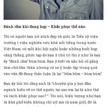
Đánh rắm khi đang họp – Khắc phục thế nào.
Tôi có người bạn nữ xinh đẹp và giỏi, là Tiến sỹ viện
trưởng 1 viện nghiên cứu khá nổi tiếng trong nước
Việt Nam; cứ mỗi khi hội nghị hoặc những buổi họp
căng thẳng, phức tạp do bạn ý chủ trì thì y như là bạn
ấy “đánh rắm” bùm bùm. Bạn ý biết và xấu hổ, cố gắng
làm chủ bản thân nhưng cứ sơ ý hoặc tập trung quá
vào vấn đề đang thảo luận là lại “ bũm bũm – bùm bùm”.
Bạn ấy hỏi tôi rằng anh là “chuyên gia y học đầu
ngành hiểu về cơ thể người, tại sao em lại bị như thế
và cách khắc phục sao? ”. Tôi nói, hiện tượng như bạn
là khá phổ biến không chỉ nữ mà cả nam giới, đó là