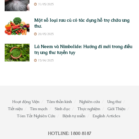
31/05/2025
Một số loại rau củ có tác dụng hỗ trợ chữa ung
thư.
20/05/2025
Lá Neem và Nimbolide: Hướng đi mới trong điều
trị ung thư tuyến tụy
15/04/2025
Hoạt động Viện
Tâm thần kinh
Nghiên cứu
Ung thư
Tiết niệu
Tim mạch
Sinh dục
Thực nghiệm
Giới Thiệu
Tóm Tắt Nghiên Cứu
Bệnh tự miễn
English Articles
HOTLINE: 1800 8187