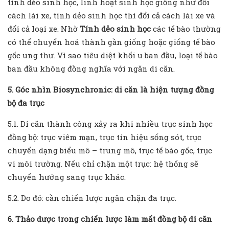
tính dẻo sinh học, linh hoạt sinh học giống như đổi
cách lái xe, tính dẻo sinh học thì đổi cả cách lái xe và
đổi cả loại xe. Nhờ
Tính dẻo sinh học
các tế bào thường
có thể chuyển hoá thành gần giống hoặc giống tế bào
gốc ung thư. Vì sao tiêu diệt khối u ban đầu, loại tế bào
ban đầu không đồng nghĩa với ngăn di căn.
5. Góc nhìn Biosynchronic: di căn là hiện tượng đồng
bộ đa trục
5.1. Di căn thành công xảy ra khi nhiều trục sinh học
đồng bộ: trục viêm mạn, trục tín hiệu sống sót, trục
chuyển dạng biểu mô – trung mô, trục tế bào gốc, trục
vi môi trường. Nếu chỉ chặn một trục: hệ thống sẽ
chuyển hướng sang trục khác.
5.2. Do đó: cần chiến lược ngăn chặn đa trục.
6. Thảo dược trong chiến lược làm mất đồng bộ di căn