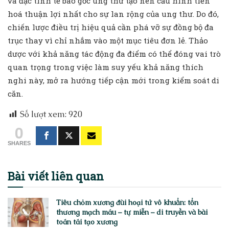
và đặc tính tế bào gốc ung thư tạo nên cấu hình tiến
hoá thuận lợi nhất cho sự lan rộng của ung thư. Do đó,
chiến lược điều trị hiệu quả cần phá vỡ sự đồng bộ đa
trục thay vì chỉ nhắm vào một mục tiêu đơn lẻ. Thảo
dược với khả năng tác động đa điểm có thể đóng vai trò
quan trọng trong việc làm suy yếu khả năng thích
nghi này, mở ra hướng tiếp cận mới trong kiểm soát di
căn.
Số lượt xem:
920
0
SHARES
Bài viết
liên quan
Tiêu chỏm xương đùi hoại tử vô khuẩn: tổn
thương mạch máu – tự miễn – di truyền và bài
toán tái tạo xương