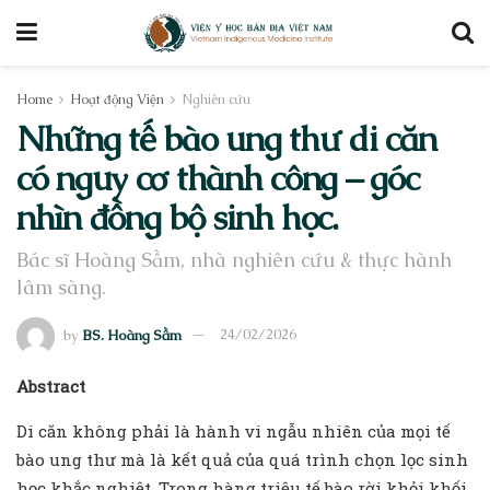
Home
Hoạt động Viện
Nghiên cứu
Những tế bào ung thư di căn
có nguy cơ thành công – góc
nhìn đồng bộ sinh học.
Bác sĩ Hoàng Sầm, nhà nghiên cứu & thực hành
lâm sàng.
by
BS. Hoàng Sầm
24/02/2026
Abstract
Di căn không phải là hành vi ngẫu nhiên của mọi tế
bào ung thư mà là kết quả của quá trình chọn lọc sinh
học khắc nghiệt. Trong hàng triệu tế bào rời khỏi khối