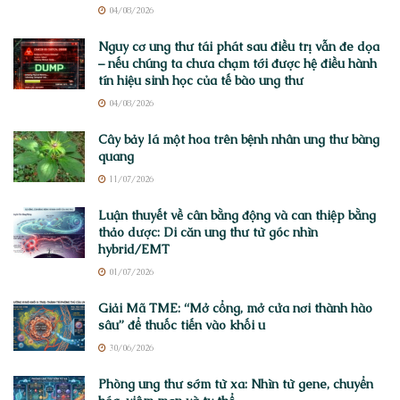
04/08/2026
Nguy cơ ung thư tái phát sau điều trị vẫn đe dọa
– nếu chúng ta chưa chạm tới được hệ điều hành
tín hiệu sinh học của tế bào ung thư
04/08/2026
Cây bảy lá một hoa trên bệnh nhân ung thư bàng
quang
11/07/2026
Luận thuyết về cân bằng động và can thiệp bằng
thảo dược: Di căn ung thư từ góc nhìn
hybrid/EMT
01/07/2026
Giải Mã TME: “Mở cổng, mở cửa nơi thành hào
sâu” để thuốc tiến vào khối u
30/06/2026
Phòng ung thư sớm từ xa: Nhìn từ gene, chuyển