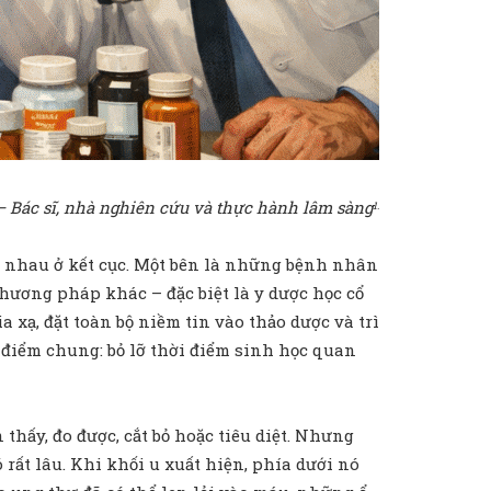
 Bác sĩ, nhà nghiên cứu và thực hành lâm sàng
1.
ng nhau ở kết cục. Một bên là những bệnh nhân
 phương pháp khác – đặc biệt là y dược học cổ
a xạ, đặt toàn bộ niềm tin vào thảo dược và trì
t điểm chung: bỏ lỡ thời điểm sinh học quan
thấy, đo được, cắt bỏ hoặc tiêu diệt. Nhưng
ó rất lâu. Khi khối u xuất hiện, phía dưới nó