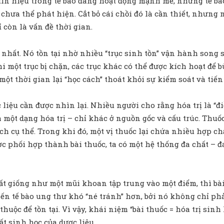
 tín hiệu trong tế bào đang hoạt động mạnh mẽ, những tế bà
chưa thể phát hiện. Cắt bỏ cái chồi đó là cần thiết, nhưng 
 còn là vấn đề thời gian.
ất. Nó tồn tại nhờ nhiều “trục sinh tồn” vận hành song so
i một trục bị chặn, các trục khác có thể được kích hoạt để b
ột thời gian lại “học cách” thoát khỏi sự kiểm soát và tiến t
iệu cần được nhìn lại. Nhiều người cho rằng hóa trị là “điều
 một dạng hóa trị – chỉ khác ở nguồn gốc và cấu trúc. Thuố
ch cụ thể. Trong khi đó, một vị thuốc lại chứa nhiều hợp c
 phối hợp thành bài thuốc, ta có một hệ thống đa chất – đa
t giống như một mũi khoan tập trung vào một điểm, thì bài
n tế bào ung thư khó “né tránh” hơn, bởi nó không chỉ phả
uộc để tồn tại. Vì vậy, khái niệm “bài thuốc = hóa trị sin
t sinh học của dược liệu.