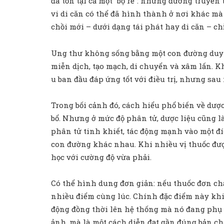
đã tồn tại cả một “bộ rễ”: những đường truyền
vi di căn có thể đã hình thành ở nơi khác mà 
chồi mới – dưới dạng tái phát hay di căn – chỉ
Ung thư không sống bằng một con đường duy nh
miễn dịch, tạo mạch, di chuyển và xâm lấn. Kh
u ban đầu đáp ứng tốt với điều trị, nhưng sau m
Trong bối cảnh đó, cách hiểu phổ biến về dược l
bổ. Nhưng ở mức độ phân tử, dược liệu cũng là
phân tử tinh khiết, tác động mạnh vào một đí
con đường khác nhau. Khi nhiều vị thuốc được
học với cường độ vừa phải.
Có thể hình dung đơn giản: nếu thuốc đơn chấ
nhiều điểm cùng lúc. Chính đặc điểm này khiế
động đồng thời lên hệ thống mà nó đang phụ th
ảnh, mà là một cách diễn đạt gần đúng bản chấ