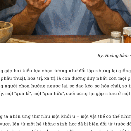
By: Hoàng Sầm –
ờng gặp hai kiểu lựa chọn tưởng như đối lập nhưng lại giố
 phẫu thuật, hóa trị, xạ trị là con đường duy nhất, còn mọi
ng người chọn hướng ngược lại, sợ dao kéo, sợ hóa chất, sợ ti
y, một “quá tả”, một “quá hữu”, cuối cùng lại gặp nhau ở mộ
 ta nhìn ung thư như một khối u – một vật thể có thể nhìn 
” vươn lên từ một hệ thống sinh học đã bị biến đổi từ trước đ