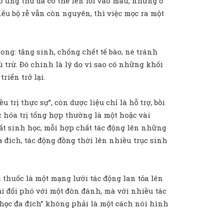
o ung thư đã có thể len lỏi vào máu, những ổ
nếu bộ rễ vẫn còn nguyên, thì việc mọc ra một
ng: tăng sinh, chống chết tế bào, né tránh
ù trừ. Đó chính là lý do vì sao có những khối
riển trở lại.
 trị thực sự”, còn dược liệu chỉ là hỗ trợ, bồi
c hóa trị tổng hợp thường là một hoặc vài
hất sinh học, mỗi hợp chất tác động lên những
 đích, tác động đồng thời lên nhiều trục sinh
 thuốc là một mạng lưới tác động lan tỏa lên
i đối phó với một đòn đánh, mà với nhiều tác
h học đa đích” không phải là một cách nói hình