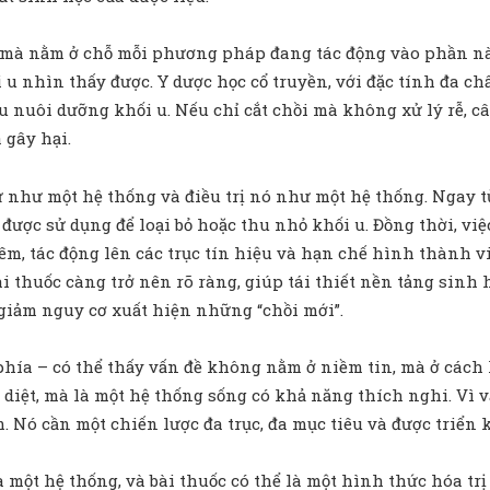
mà nằm ở chỗ mỗi phương pháp đang tác động vào phần nào
i u nhìn thấy được. Y dược học cổ truyền, với đặc tính đa chấ
ệu nuôi dưỡng khối u. Nếu chỉ cắt chồi mà không xử lý rễ, câ
 gây hại.
 như một hệ thống và điều trị nó như một hệ thống. Ngay từ
được sử dụng để loại bỏ hoặc thu nhỏ khối u. Đồng thời, việ
, tác động lên các trục tín hiệu và hạn chế hình thành vi
 bài thuốc càng trở nên rõ ràng, giúp tái thiết nền tảng sinh
 giảm nguy cơ xuất hiện những “chồi mới”.
 phía – có thể thấy vấn đề không nằm ở niềm tin, mà ở cách
 diệt, mà là một hệ thống sống có khả năng thích nghi. Vì v
 Nó cần một chiến lược đa trục, đa mục tiêu và được triển 
 một hệ thống, và bài thuốc có thể là một hình thức hóa trị