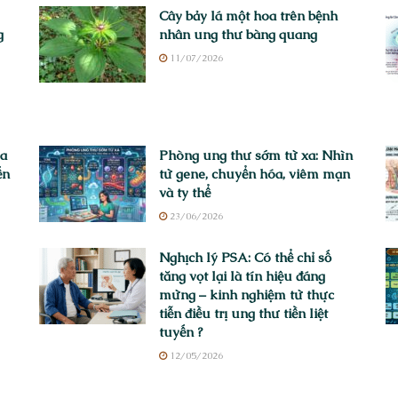
Cây bảy lá một hoa trên bệnh
g
nhân ung thư bàng quang
11/07/2026
ửa
Phòng ung thư sớm từ xa: Nhìn
ến
từ gene, chuyển hóa, viêm mạn
và ty thể
23/06/2026
Nghịch lý PSA: Có thể chỉ số
tăng vọt lại là tín hiệu đáng
mừng – kinh nghiệm từ thực
tiễn điều trị ung thư tiền liệt
tuyến ?
12/05/2026