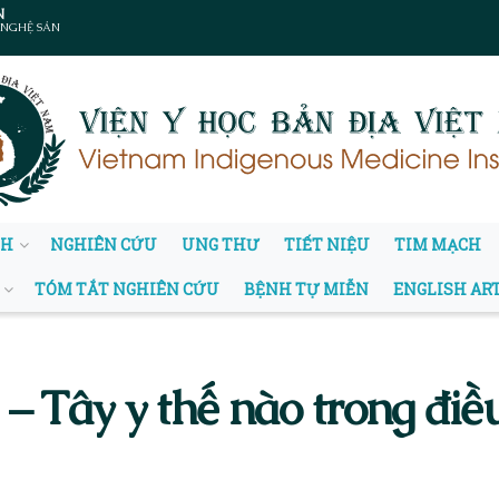
N
 NGHỆ SẢN
NH
NGHIÊN CỨU
UNG THƯ
TIẾT NIỆU
TIM MẠCH
TÓM TẮT NGHIÊN CỨU
BỆNH TỰ MIỄN
ENGLISH AR
 Tây y thế nào trong điều