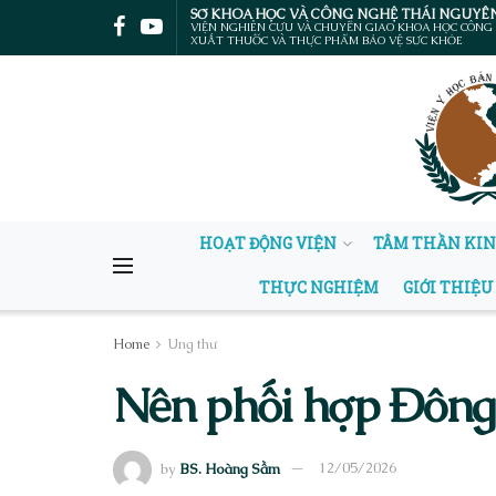
SỞ KHOA HỌC VÀ CÔNG NGHỆ THÁI NGUYÊ
VIỆN NGHIÊN CỨU VÀ CHUYỂN GIAO KHOA HỌC CÔNG
XUẤT THUỐC VÀ THỰC PHẨM BẢO VỆ SỨC KHỎE
HOẠT ĐỘNG VIỆN
TÂM THẦN KI
THỰC NGHIỆM
GIỚI THIỆU
Home
Ung thư
Nên phối hợp Đông –
by
BS. Hoàng Sầm
12/05/2026