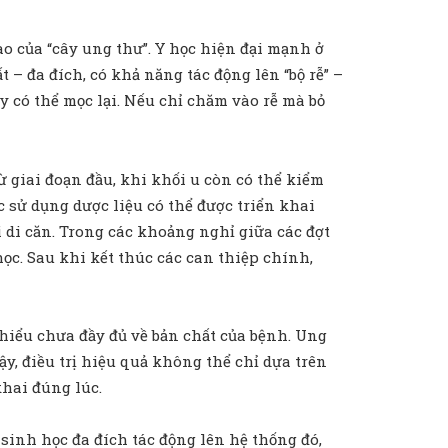
 của “cây ung thư”. Y học hiện đại mạnh ở
t – đa đích, có khả năng tác động lên “bộ rễ” –
y có thể mọc lại. Nếu chỉ chăm vào rễ mà bỏ
 giai đoạn đầu, khi khối u còn có thể kiểm
c sử dụng dược liệu có thể được triển khai
 di căn. Trong các khoảng nghỉ giữa các đợt
 học. Sau khi kết thúc các can thiệp chính,
 hiểu chưa đầy đủ về bản chất của bệnh. Ung
ậy, điều trị hiệu quả không thể chỉ dựa trên
khai đúng lúc.
 sinh học đa đích tác động lên hệ thống đó,