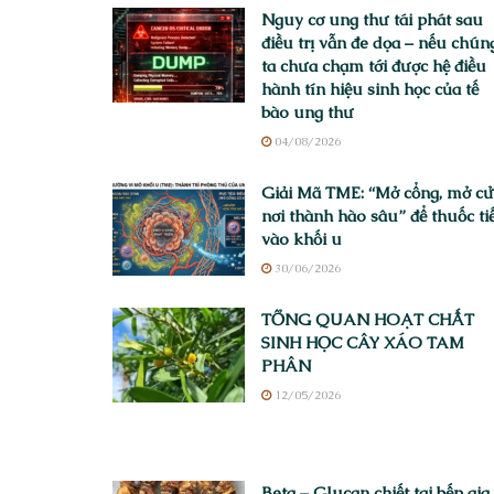
Nguy cơ ung thư tái phát sau
điều trị vẫn đe dọa – nếu chún
ta chưa chạm tới được hệ điều
hành tín hiệu sinh học của tế
bào ung thư
04/08/2026
Giải Mã TME: “Mở cổng, mở c
nơi thành hào sâu” để thuốc ti
vào khối u
30/06/2026
TỔNG QUAN HOẠT CHẤT
SINH HỌC CÂY XÁO TAM
PHÂN
12/05/2026
Beta – Glucan chiết tại bếp gia