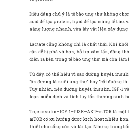
Điều đáng chú ý là tế bào ung thư không chọ
acid để tạo protein, lipid để tạo màng tế bào
năng lượng nhanh, vừa lấy vật liệu xây dựng 
Lactate cũng không chỉ là chất thải. Khi khố
cận dễ bị phá vỡ hơn, hỗ trợ xâm lấn, đồng t
diễn ra bên trong tế bào ung thư, mà còn làm 
Từ đây, có thể hiểu vì sao đường huyết, insu
“ăn đường là nuôi ung thư” hay “cắt đường là
Tuy nhiên, nếu đường huyết, insulin, IGF-1 và
loạn miễn dịch và tích lũy tổn thương sinh h
Trục insulin–IGF-1–PI3K–AKT–mTOR là một tro
mTOR có xu hướng được kích hoạt nhiều hơn. m
thiết cho sống còn và tái tạo. Nhưng trong b