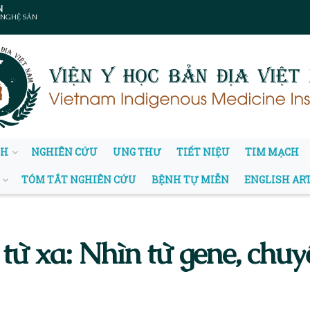
N
 NGHỆ SẢN
NH
NGHIÊN CỨU
UNG THƯ
TIẾT NIỆU
TIM MẠCH
TÓM TẮT NGHIÊN CỨU
BỆNH TỰ MIỄN
ENGLISH AR
từ xa: Nhìn từ gene, chu