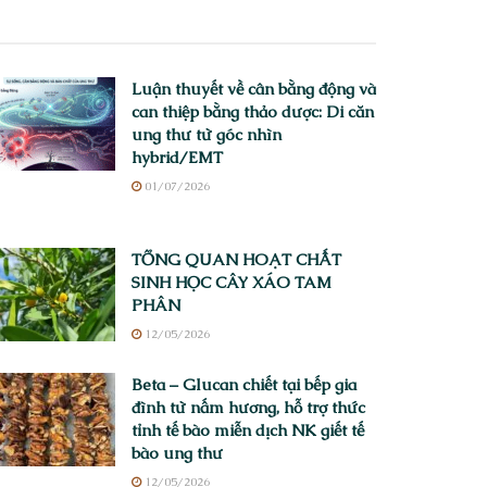
Luận thuyết về cân bằng động và
can thiệp bằng thảo dược: Di căn
ung thư từ góc nhìn
hybrid/EMT
01/07/2026
TỔNG QUAN HOẠT CHẤT
SINH HỌC CÂY XÁO TAM
PHÂN
12/05/2026
Beta – Glucan chiết tại bếp gia
đình từ nấm hương, hỗ trợ thức
tỉnh tế bào miễn dịch NK giết tế
bào ung thư
12/05/2026