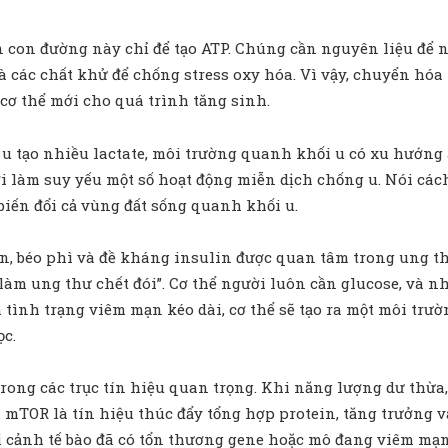
n con đường này chỉ để tạo ATP. Chúng cần nguyên liệu để 
, và các chất khử để chống stress oxy hóa. Vì vậy, chuyển hó
cơ thể mới cho quá trình tăng sinh.
i u tạo nhiều lactate, môi trường quanh khối u có xu hướng
hời làm suy yếu một số hoạt động miễn dịch chống u. Nói c
biến đổi cả vùng đất sống quanh khối u.
lin, béo phì và đề kháng insulin được quan tâm trong ung 
 làm ung thư chết đói”. Cơ thể người luôn cần glucose, và n
 tình trạng viêm mạn kéo dài, cơ thể sẽ tạo ra một môi trườ
ọc.
ng các trục tín hiệu quan trọng. Khi năng lượng dư thừa, 
TOR là tín hiệu thúc đẩy tổng hợp protein, tăng trưởng và
ối cảnh tế bào đã có tổn thương gene hoặc mô đang viêm mạn