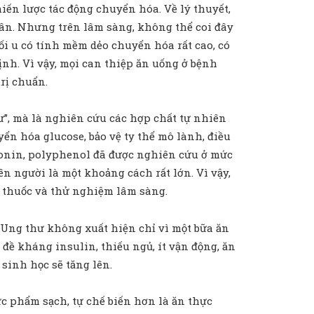
ến lược tác động chuyển hóa. Về lý thuyết,
phân. Nhưng trên lâm sàng, không thể coi đây
khối u có tính mềm dẻo chuyển hóa rất cao, có
ịnh. Vì vậy, mọi can thiệp ăn uống ở bệnh
rị chuẩn.
ư”, mà là nghiên cứu các hợp chất tự nhiên
ển hóa glucose, bảo vệ ty thể mô lành, điều
aponin, polyphenol đã được nghiên cứu ở mức
n người là một khoảng cách rất lớn. Vì vậy,
c thuốc và thử nghiệm lâm sàng.
. Ung thư không xuất hiện chỉ vì một bữa ăn
ề kháng insulin, thiếu ngủ, ít vận động, ăn
sinh học sẽ tăng lên.
ực phẩm sạch, tự chế biến hơn là ăn thực