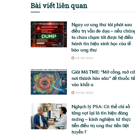
Bài viết
liên quan
Nguy cơ ung thư tái phát sau
điều trị vẫn đe dọa – nếu chún
ta chưa chạm tới được hệ điều
hành tín hiệu sinh học của tế
bào ung thư
04/08/2026
Giải Mã TME: “Mở cổng, mở c
nơi thành hào sâu” để thuốc ti
vào khối u
30/06/2026
Nghịch lý PSA: Có thể chỉ số
tăng vọt lại là tín hiệu đáng
mừng – kinh nghiệm từ thực
tiễn điều trị ung thư tiền liệt
tuyến ?