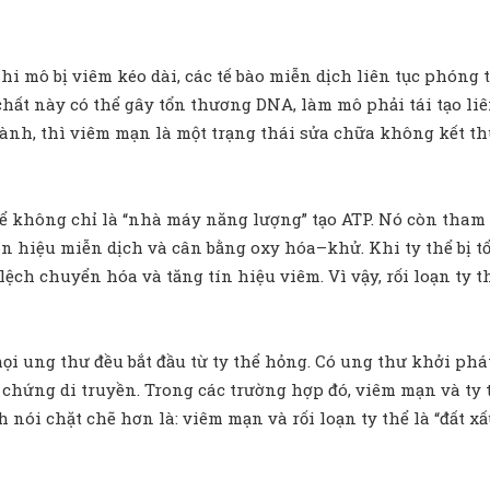
 mô bị viêm kéo dài, các tế bào miễn dịch liên tục phóng th
hất này có thể gây tổn thương DNA, làm mô phải tái tạo liên
lành, thì viêm mạn là một trạng thái sửa chữa không kết t
ể không chỉ là “nhà máy năng lượng” tạo ATP. Nó còn tham 
ín hiệu miễn dịch và cân bằng oxy hóa–khử. Khi ty thể bị t
 lệch chuyển hóa và tăng tín hiệu viêm. Vì vậy, rối loạn ty 
i ung thư đều bắt đầu từ ty thể hỏng. Có ung thư khởi phát
i chứng di truyền. Trong các trường hợp đó, viêm mạn và ty t
 nói chặt chẽ hơn là: viêm mạn và rối loạn ty thể là “đất x