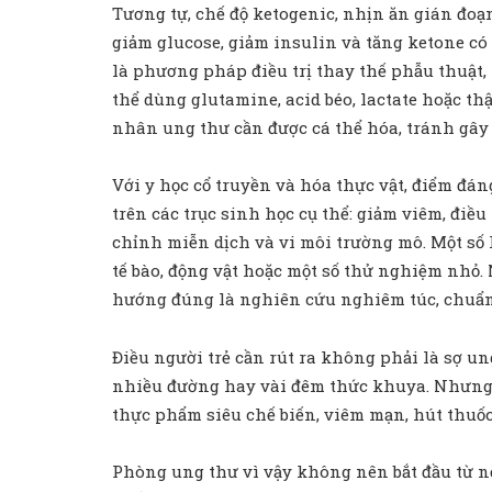
Tương tự, chế độ ketogenic, nhịn ăn gián đoạ
giảm glucose, giảm insulin và tăng ketone có
là phương pháp điều trị thay thế phẫu thuật, h
thể dùng glutamine, acid béo, lactate hoặc t
nhân ung thư cần được cá thể hóa, tránh gây s
Với y học cổ truyền và hóa thực vật, điểm đá
trên các trục sinh học cụ thể: giảm viêm, đi
chỉnh miễn dịch và vi môi trường mô. Một số
tế bào, động vật hoặc một số thử nghiệm nhỏ.
hướng đúng là nghiên cứu nghiêm túc, chuẩn h
Điều người trẻ cần rút ra không phải là sợ un
nhiều đường hay vài đêm thức khuya. Nhưng nế
thực phẩm siêu chế biến, viêm mạn, hút thuốc,
Phòng ung thư vì vậy không nên bắt đầu từ nỗ