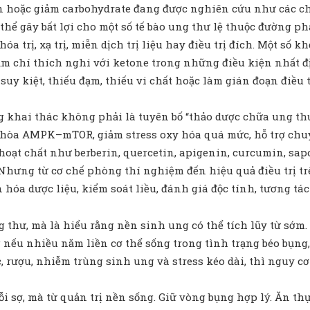
n hoặc giảm carbohydrate đang được nghiên cứu như các chi
 thể gây bất lợi cho một số tế bào ung thư lệ thuộc đường 
óa trị, xạ trị, miễn dịch trị liệu hay điều trị đích. Một số 
hậm chí thích nghi với ketone trong những điều kiện nhất đ
uy kiệt, thiếu đạm, thiếu vi chất hoặc làm gián đoạn điều t
ng khai thác không phải là tuyên bố “thảo dược chữa ung th
ều hòa AMPK–mTOR, giảm stress oxy hóa quá mức, hỗ trợ chuy
 hoạt chất như berberin, quercetin, apigenin, curcumin, s
 Nhưng từ cơ chế phòng thí nghiệm đến hiệu quả điều trị trê
óa dược liệu, kiểm soát liều, đánh giá độc tính, tương tá
g thư, mà là hiểu rằng nền sinh ung có thể tích lũy từ sớm
u nhiều năm liền cơ thể sống trong tình trạng béo bụng, đ
 rượu, nhiễm trùng sinh ung và stress kéo dài, thì nguy cơ 
i sợ, mà từ quản trị nền sống. Giữ vòng bụng hợp lý. Ăn th