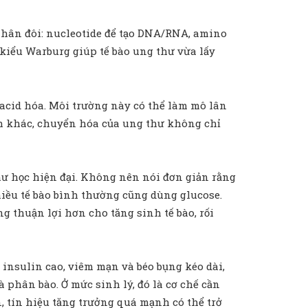
nhân đôi: nucleotide để tạo DNA/RNA, amino
a kiểu Warburg giúp tế bào ung thư vừa lấy
 acid hóa. Môi trường này có thể làm mô lân
ách khác, chuyển hóa của ung thư không chỉ
thư học hiện đại. Không nên nói đơn giản rằng
hiều tế bào bình thường cũng dùng glucose.
ng thuận lợi hơn cho tăng sinh tế bào, rối
insulin cao, viêm mạn và béo bụng kéo dài,
 phân bào. Ở mức sinh lý, đó là cơ chế cần
, tín hiệu tăng trưởng quá mạnh có thể trở