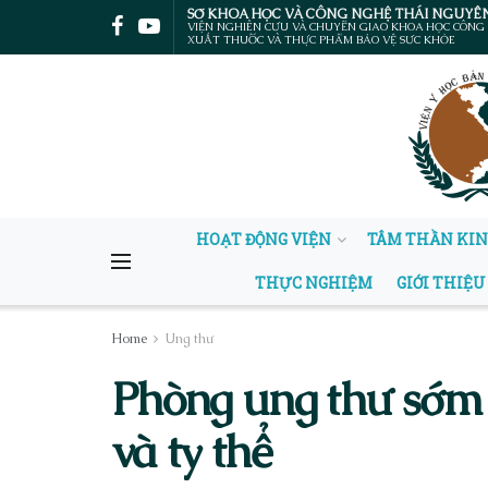
SỞ KHOA HỌC VÀ CÔNG NGHỆ THÁI NGUYÊ
VIỆN NGHIÊN CỨU VÀ CHUYỂN GIAO KHOA HỌC CÔNG
XUẤT THUỐC VÀ THỰC PHẨM BẢO VỆ SỨC KHỎE
HOẠT ĐỘNG VIỆN
TÂM THẦN KI
THỰC NGHIỆM
GIỚI THIỆU
Home
Ung thư
Phòng ung thư sớm 
và ty thể