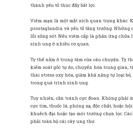
thành yếu tố thúc đẩy bất lợi.
Viêm mạn là một mắt xích quan trọng khác. Khi
prostaglandin và yếu tố tăng trưởng. Những c
lỗi sống sót. Nếu viêm cấp là phản ứng chữa 
sinh ung ở nhiều cơ quan.
Ty thể nằm ở trung tâm của câu chuyện. Ty th
kiểm soát gốc tự do, chuyển hóa trung gian, t
thái stress oxy hóa, giảm khả năng tự loại bỏ,
trong quá trình sinh ung.
Tuy nhiên, cần tránh cực đoan. Không phải mọ
cực tím, thuốc lá, phóng xạ, độc chất, hoặc hộ
khuếch đại hoặc tạo môi trường chọn lọc. Cách
phải toàn bộ cái cây ung thư.