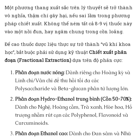
Một phương thang xuất sắc trên lý thuyết sẽ trở thành
vô nghĩa, thậm chí gây hại, nếu sai lầm trong phương
pháp chiết xuất. Không thể ném tất cả 8-9 vị thuốc này
vào một nồi đun, hay ngâm chung trong cồn loãng.
Để cao thuốc dược liệu thực sự trở thành “vũ khí khoa
học”, bắt buộc phải sử dụng kỹ thuật
Chiết xuất phân
đoạn (Fractional Extraction)
dựa trên độ phân cực:
Phân đoạn nước nóng:
Dành riêng cho Hoàng kỳ và
Linh chi/Vân chi để thu hồi tối đa các
Polysaccharide và Beta-glucan phân tử lượng lớn.
Phân đoạn Hydro-Ethanol trung bình (Cồn 50-70%):
Dành cho Nghệ, Hoàng cầm, Trà xanh, Hòe hoa, Hổ
trượng nhằm rút cạn các Polyphenol, Flavonoid và
Curcuminoids.
Phân đoạn Ethanol cao:
Dành cho Đan sâm và Nhũ