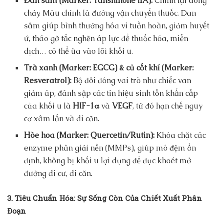
Đan sâm (Marker: Tanshinone IIA):
Chỉnh lại dòng
chảy. Máu chính là đường vận chuyển thuốc. Đan
sâm giúp bình thường hóa vi tuần hoàn, giảm huyết
ứ, tháo gỡ tắc nghẽn áp lực để thuốc hóa, miễn
dịch… có thể ùa vào lõi khối u.
Trà xanh (Marker: EGCG) & củ cốt khí (Marker:
Resveratrol):
Bộ đôi đóng vai trò như chiếc van
giảm áp, đánh sập các tín hiệu sinh tồn khẩn cấp
của khối u là
HIF-1α
và
VEGF
, từ đó hạn chế nguy
cơ xâm lấn và di căn.
Hòe hoa (Marker: Quercetin/Rutin):
Khóa chặt các
enzyme phân giải nền (MMPs), giúp mô đệm ổn
định, không bị khối u lợi dụng để đục khoét mở
đường di cư, di căn.
3. Tiêu Chuẩn Hóa: Sự Sống Còn Của Chiết Xuất Phân
Đoạn