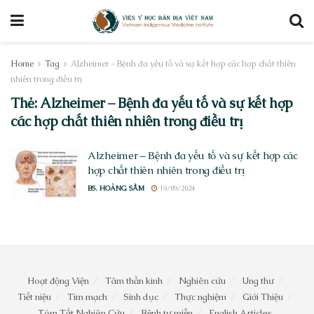
Home
Tag
Alzheimer - Bệnh đa yếu tố và sự kết hợp các hợp chất thiên
nhiên trong điều trị
Thẻ:
Alzheimer – Bệnh đa yếu tố và sự kết hợp
các hợp chất thiên nhiên trong điều trị
Alzheimer – Bệnh đa yếu tố và sự kết hợp các
hợp chất thiên nhiên trong điều trị
BS. HOÀNG SẦM
19/09/2024
Hoạt động Viện
Tâm thần kinh
Nghiên cứu
Ung thư
Tiết niệu
Tim mạch
Sinh dục
Thực nghiệm
Giới Thiệu
Tóm Tắt Nghiên Cứu
Bệnh tự miễn
English Articles