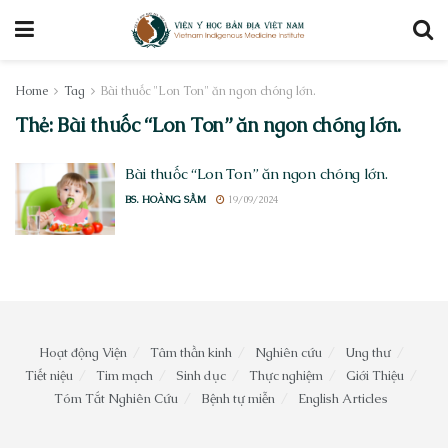
Home
Tag
Bài thuốc "Lon Ton" ăn ngon chóng lớn.
Thẻ:
Bài thuốc “Lon Ton” ăn ngon chóng lớn.
Bài thuốc “Lon Ton” ăn ngon chóng lớn.
BS. HOÀNG SẦM
19/09/2024
Hoạt động Viện
Tâm thần kinh
Nghiên cứu
Ung thư
Tiết niệu
Tim mạch
Sinh dục
Thực nghiệm
Giới Thiệu
Tóm Tắt Nghiên Cứu
Bệnh tự miễn
English Articles