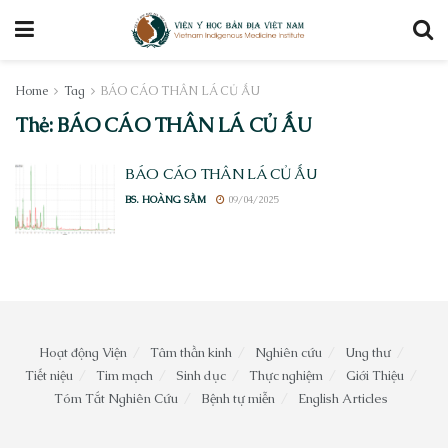
Home
Tag
BÁO CÁO THÂN LÁ CỦ ẤU
Thẻ:
BÁO CÁO THÂN LÁ CỦ ẤU
BÁO CÁO THÂN LÁ CỦ ẤU
BS. HOÀNG SẦM
09/04/2025
Hoạt động Viện
Tâm thần kinh
Nghiên cứu
Ung thư
Tiết niệu
Tim mạch
Sinh dục
Thực nghiệm
Giới Thiệu
Tóm Tắt Nghiên Cứu
Bệnh tự miễn
English Articles