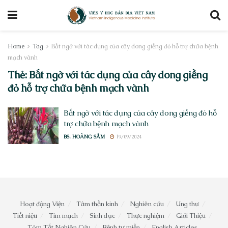
Home
Tag
Bất ngờ với tác dụng của cây dong giềng đỏ hỗ trợ chữa bệnh
mạch vành
Thẻ:
Bất ngờ với tác dụng của cây dong giềng
đỏ hỗ trợ chữa bệnh mạch vành
Bất ngờ với tác dụng của cây dong giềng đỏ hỗ
trợ chữa bệnh mạch vành
BS. HOÀNG SẦM
19/09/2024
Hoạt động Viện
Tâm thần kinh
Nghiên cứu
Ung thư
Tiết niệu
Tim mạch
Sinh dục
Thực nghiệm
Giới Thiệu
Tóm Tắt Nghiên Cứu
Bệnh tự miễn
English Articles