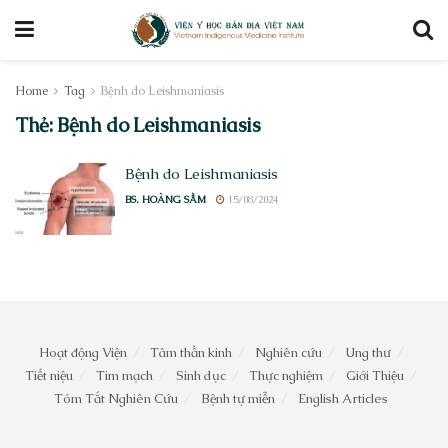
Home
Tag
Bệnh do Leishmaniasis
Thẻ:
Bệnh do Leishmaniasis
Bệnh do Leishmaniasis
BS. HOÀNG SẦM
15/08/2024
Hoạt động Viện
Tâm thần kinh
Nghiên cứu
Ung thư
Tiết niệu
Tim mạch
Sinh dục
Thực nghiệm
Giới Thiệu
Tóm Tắt Nghiên Cứu
Bệnh tự miễn
English Articles