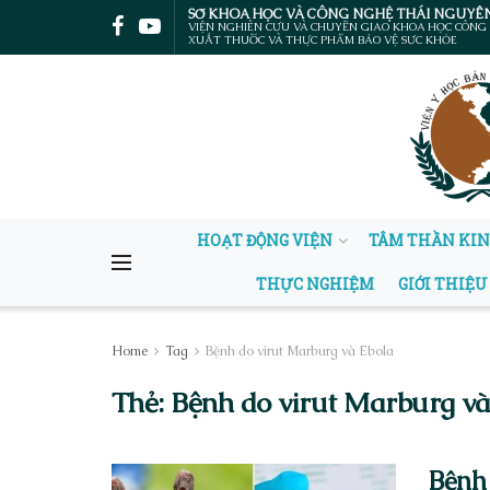
SỞ KHOA HỌC VÀ CÔNG NGHỆ THÁI NGUYÊ
VIỆN NGHIÊN CỨU VÀ CHUYỂN GIAO KHOA HỌC CÔNG
XUẤT THUỐC VÀ THỰC PHẨM BẢO VỆ SỨC KHỎE
HOẠT ĐỘNG VIỆN
TÂM THẦN KI
THỰC NGHIỆM
GIỚI THIỆU
Home
Tag
Bệnh do virut Marburg và Ebola
Thẻ:
Bệnh do virut Marburg và
Bệnh 