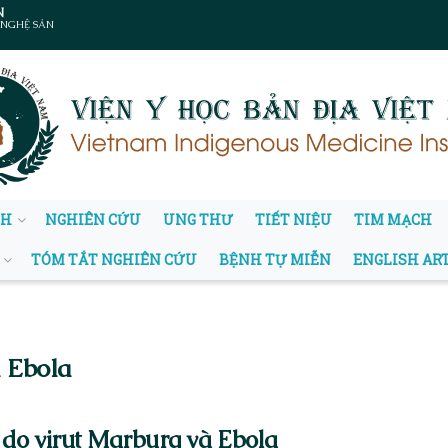
N
 NGHỆ SẢN
NH
NGHIÊN CỨU
UNG THƯ
TIẾT NIỆU
TIM MẠCH
TÓM TẮT NGHIÊN CỨU
BỆNH TỰ MIỄN
ENGLISH AR
 Ebola
do virut Marburg và Ebola