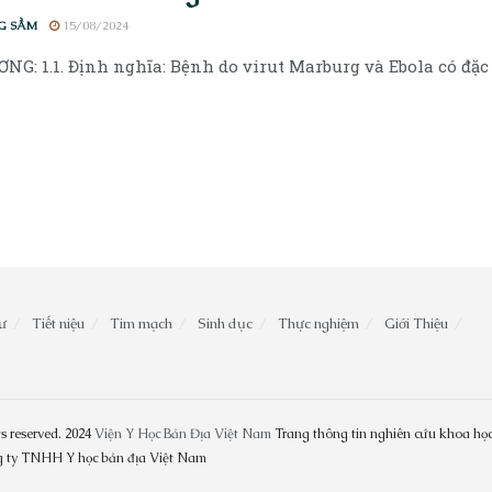
G SẦM
15/08/2024
NG: 1.1. Định nghĩa: Bệnh do virut Marburg và Ebola có đặc đ
ư
Tiết niệu
Tim mạch
Sinh dục
Thực nghiệm
Giới Thiệu
s reserved. 2024
Viện Y Học Bản Địa Việt Nam
Trang thông tin nghiên cứu khoa học
ng ty TNHH Y học bản địa Việt Nam