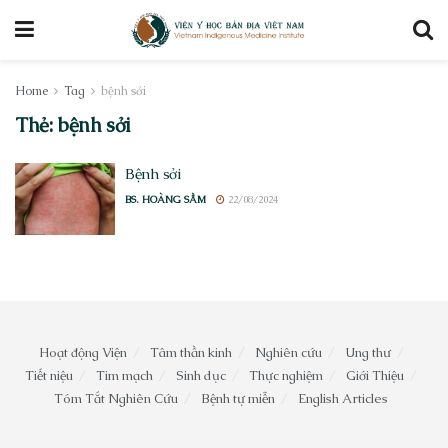
Home
Tag
bệnh sởi
Thẻ:
bệnh sởi
Bệnh sởi
BS. HOÀNG SẦM
22/08/2024
Hoạt động Viện
Tâm thần kinh
Nghiên cứu
Ung thư
Tiết niệu
Tim mạch
Sinh dục
Thực nghiệm
Giới Thiệu
Tóm Tắt Nghiên Cứu
Bệnh tự miễn
English Articles