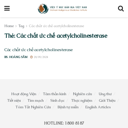
Home
Tag
Các chất ức chế acetylcholinesterase
Thẻ:
Các chất ức chế acetylcholinesterase
Các chất ức chế acetylcholinesterase
BS. HOÀNG SẦM
20/09/2024
Hoạt động Viện
Tâm thần kinh
Nghiên cứu
Ung thư
Tiết niệu
Tim mạch
Sinh dục
Thực nghiệm
Giới Thiệu
Tóm Tắt Nghiên Cứu
Bệnh tự miễn
English Articles
HOTLINE: 1800 8187