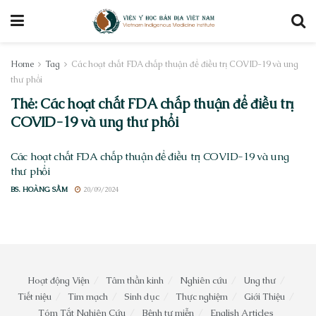
Home
Tag
Các hoạt chất FDA chấp thuận để điều trị COVID-19 và ung
thư phổi
Thẻ:
Các hoạt chất FDA chấp thuận để điều trị
COVID-19 và ung thư phổi
Các hoạt chất FDA chấp thuận để điều trị COVID-19 và ung
thư phổi
BS. HOÀNG SẦM
20/09/2024
Hoạt động Viện
Tâm thần kinh
Nghiên cứu
Ung thư
Tiết niệu
Tim mạch
Sinh dục
Thực nghiệm
Giới Thiệu
Tóm Tắt Nghiên Cứu
Bệnh tự miễn
English Articles