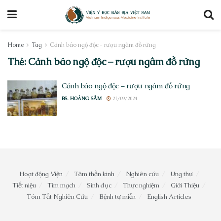
Home
Tag
Cảnh báo ngộ độc - rượu ngâm đồ rừng
Thẻ:
Cảnh báo ngộ độc – rượu ngâm đồ rừng
Cảnh báo ngộ độc – rượu ngâm đồ rừng
BS. HOÀNG SẦM
21/09/2024
Hoạt động Viện
Tâm thần kinh
Nghiên cứu
Ung thư
Tiết niệu
Tim mạch
Sinh dục
Thực nghiệm
Giới Thiệu
Tóm Tắt Nghiên Cứu
Bệnh tự miễn
English Articles