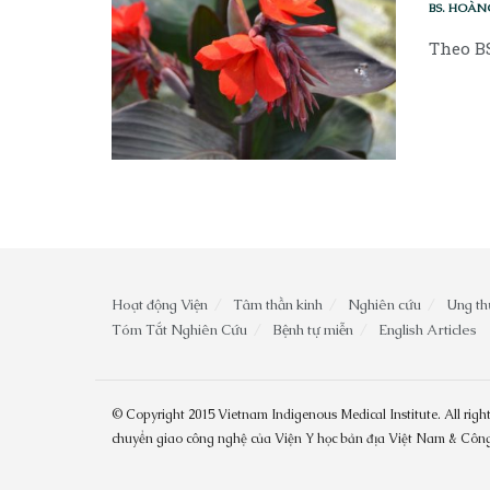
BS. HOÀN
Theo BS
Hoạt động Viện
Tâm thần kinh
Nghiên cứu
Ung th
Tóm Tắt Nghiên Cứu
Bệnh tự miễn
English Articles
© Copyright 2015 Vietnam Indigenous Medical Institute. All right
chuyển giao công nghệ của Viện Y học bản địa Việt Nam & Cô