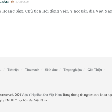
G SẦM
15/08/2024
 Hoàng Sầm, Chủ tịch Hội đồng Viện Y học bản địa Việt Nam, 
ư
Tiết niệu
Tim mạch
Sinh dục
Thực nghiệm
Giới Thiệu
s reserved. 2024
Viện Y Học Bản Địa Việt Nam
Trang thông tin nghiên cứu khoa học
ng ty TNHH Y học bản địa Việt Nam