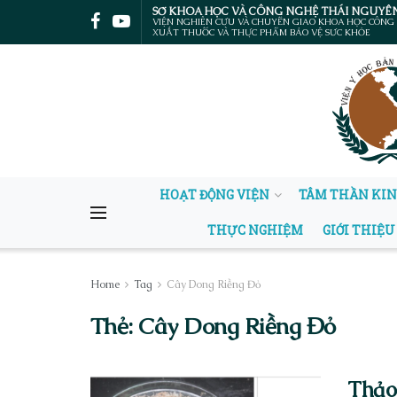
SỞ KHOA HỌC VÀ CÔNG NGHỆ THÁI NGUYÊ
VIỆN NGHIÊN CỨU VÀ CHUYỂN GIAO KHOA HỌC CÔNG
XUẤT THUỐC VÀ THỰC PHẨM BẢO VỆ SỨC KHỎE
HOẠT ĐỘNG VIỆN
TÂM THẦN KI
THỰC NGHIỆM
GIỚI THIỆU
Home
Tag
Cây Dong Riềng Đỏ
Thẻ:
Cây Dong Riềng Đỏ
Thảo 