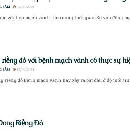
G SẦM
09/04/2025
ợc với hẹp mạch vành theo dòng thời gian Xơ vữa động mạc
riềng đỏ với bệnh mạch vành có thực sự hi
G SẦM
15/08/2024
g riềng đỏ Bệnh mạch vành hay xảy ra bắt đầu ở độ tuổi trun
Dong Riềng Đỏ