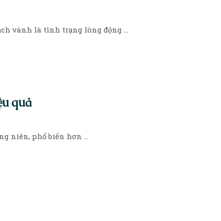
h vành là tình trạng lòng động ...
ệu quả
g niên, phổ biến hơn ...