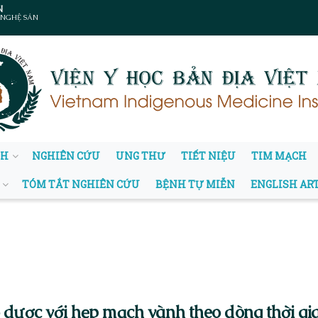
N
 NGHỆ SẢN
NH
NGHIÊN CỨU
UNG THƯ
TIẾT NIỆU
TIM MẠCH
TÓM TẮT NGHIÊN CỨU
BỆNH TỰ MIỄN
ENGLISH AR
dược với hẹp mạch vành theo dòng thời gi