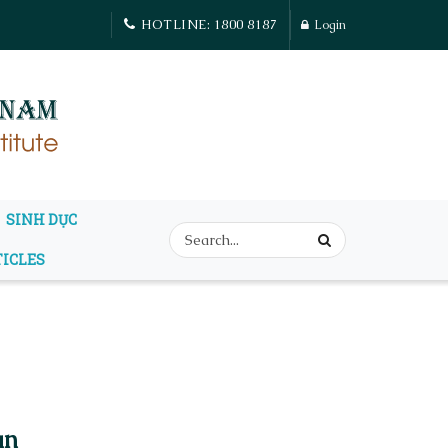
HOTLINE: 1800 8187
Login
SINH DỤC
TICLES
an