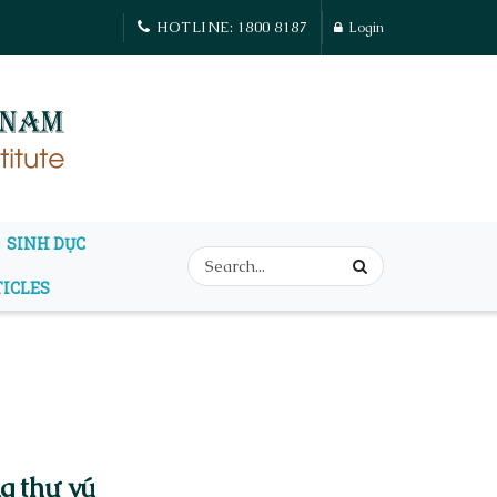
HOTLINE: 1800 8187
Login
SINH DỤC
TICLES
g thư vú