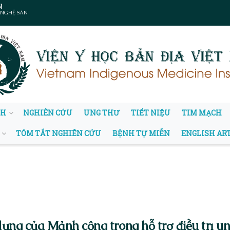
N
 NGHỆ SẢN
NH
NGHIÊN CỨU
UNG THƯ
TIẾT NIỆU
TIM MẠCH
TÓM TẮT NGHIÊN CỨU
BỆNH TỰ MIỄN
ENGLISH AR
ụng của Mảnh cộng trong hỗ trợ điều trị un