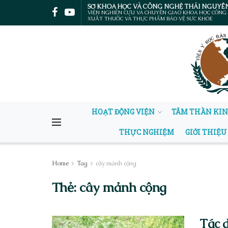
SỞ KHOA HỌC VÀ CÔNG NGHỆ THÁI NGUYÊ
VIỆN NGHIÊN CỨU VÀ CHUYỂN GIAO KHOA HỌC CÔNG
XUẤT THUỐC VÀ THỰC PHẨM BẢO VỆ SỨC KHỎE
HOẠT ĐỘNG VIỆN
TÂM THẦN KI
THỰC NGHIỆM
GIỚI THIỆU
Home
Tag
cây mảnh cộng
Thẻ:
cây mảnh cộng
Tác d