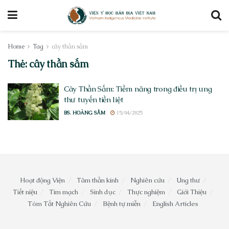
Home
Tag
cây thần sấm
Thẻ:
cây thần sấm
Cây Thần Sấm: Tiềm năng trong điều trị ung
thư tuyến tiền liệt
BS. HOÀNG SẦM
15/04/2025
Hoạt động Viện
Tâm thần kinh
Nghiên cứu
Ung thư
Tiết niệu
Tim mạch
Sinh dục
Thực nghiệm
Giới Thiệu
Tóm Tắt Nghiên Cứu
Bệnh tự miễn
English Articles