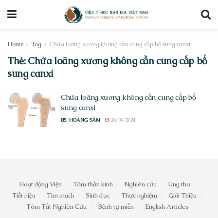
Home
Tag
Chữa loãng xương không cần cung cấp bổ sung canxi
Thẻ:
Chữa loãng xương không cần cung cấp bổ
sung canxi
Chữa loãng xương không cần cung cấp bổ
sung canxi
BS. HOÀNG SẦM
26/09/2024
Hoạt động Viện
Tâm thần kinh
Nghiên cứu
Ung thư
Tiết niệu
Tim mạch
Sinh dục
Thực nghiệm
Giới Thiệu
Tóm Tắt Nghiên Cứu
Bệnh tự miễn
English Articles