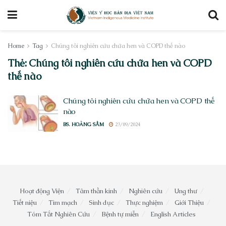
Home
Tag
Chúng tôi nghiên cứu chữa hen và COPD thế nào
Thẻ:
Chúng tôi nghiên cứu chữa hen và COPD
thế nào
Chúng tôi nghiên cứu chữa hen và COPD thế
nào
BS. HOÀNG SẦM
23/09/2024
Hoạt động Viện
Tâm thần kinh
Nghiên cứu
Ung thư
Tiết niệu
Tim mạch
Sinh dục
Thực nghiệm
Giới Thiệu
Tóm Tắt Nghiên Cứu
Bệnh tự miễn
English Articles