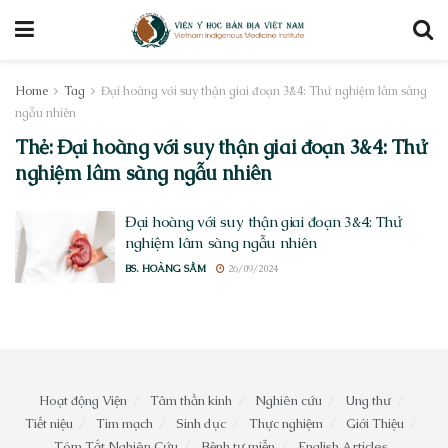
Home
Tag
Đại hoàng với suy thận giai đoạn 3&4: Thử nghiệm lâm sàng
ngẫu nhiên
Thẻ:
Đại hoàng với suy thận giai đoạn 3&4: Thử
nghiệm lâm sàng ngẫu nhiên
Đại hoàng với suy thận giai đoạn 3&4: Thử
nghiệm lâm sàng ngẫu nhiên
BS. HOÀNG SẦM
26/09/2024
Hoạt động Viện
Tâm thần kinh
Nghiên cứu
Ung thư
Tiết niệu
Tim mạch
Sinh dục
Thực nghiệm
Giới Thiệu
Tóm Tắt Nghiên Cứu
Bệnh tự miễn
English Articles