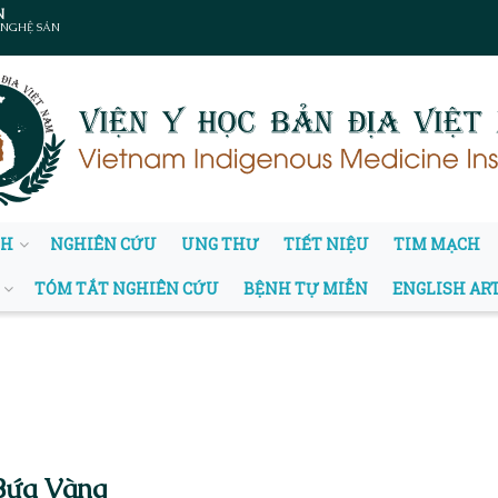
N
 NGHỆ SẢN
NH
NGHIÊN CỨU
UNG THƯ
TIẾT NIỆU
TIM MẠCH
TÓM TẮT NGHIÊN CỨU
BỆNH TỰ MIỄN
ENGLISH AR
Bứa Vàng