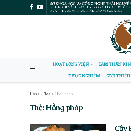
SỞ KHOA HỌC VÀ CÔNG NGHỆ THÁI NGUYÊ
VIỆN NGHIÊN CỨU VÀ CHUYỂN GIAO KHOA HỌC CÔNG
XUẤT THUỐC VÀ THỰC PHẨM BẢO VỆ SỨC KHỎE
HOẠT ĐỘNG VIỆN
TÂM THẦN KI
THỰC NGHIỆM
GIỚI THIỆU
Home
Tag
Hồng pháp
Thẻ:
Hồng pháp
Cây 