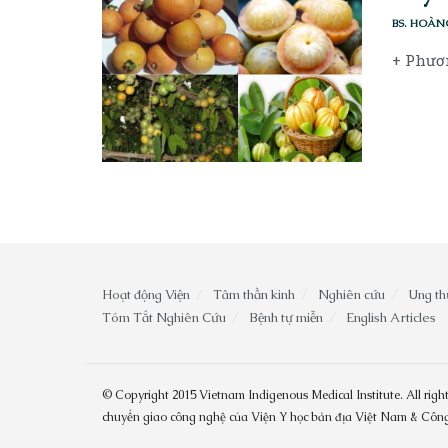
BS. HOÀN
+ Phươn
Hoạt động Viện
Tâm thần kinh
Nghiên cứu
Ung th
Tóm Tắt Nghiên Cứu
Bệnh tự miễn
English Articles
© Copyright 2015 Vietnam Indigenous Medical Institute. All right
chuyển giao công nghệ của Viện Y học bản địa Việt Nam & Cô