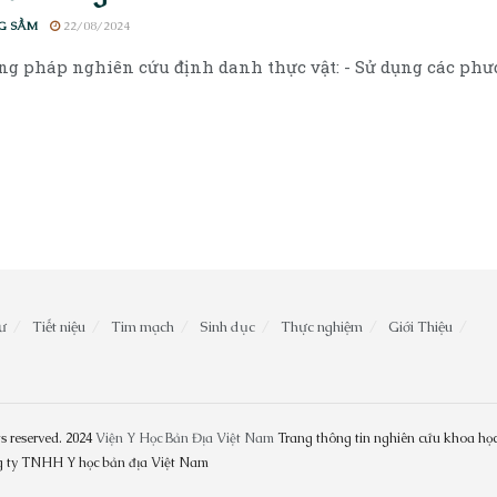
G SẦM
22/08/2024
g pháp nghiên cứu định danh thực vật: - Sử dụng các phươ
ư
Tiết niệu
Tim mạch
Sinh dục
Thực nghiệm
Giới Thiệu
s reserved. 2024
Viện Y Học Bản Địa Việt Nam
Trang thông tin nghiên cứu khoa học
ng ty TNHH Y học bản địa Việt Nam