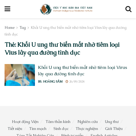
Home
Tag
Khối U ung thư biến mất nhờ tiêm loại Vius lây qua đường
tình dục
Thẻ:
Khối U ung thư biến mất nhờ tiêm loại
Vius lây qua đường tình dục
Khối U ung thư biến mất nhờ tiêm loại Virus
lây qua đường tình dục
BS. HOÀNG SẦM
26/09/2024
Hoạt động Viện
Tâm thần kinh
Nghiên cứu
Ung thư
Tiết niệu
Tim mạch
Sinh dục
Thực nghiệm
Giới Thiệu
Tóm Tắt Nghiên Cứu
Bệnh tự miễn
English Articles