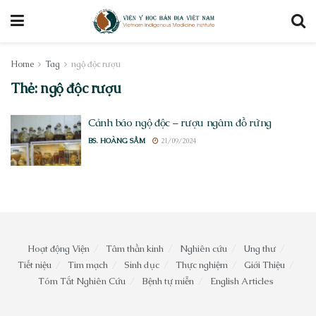
Home
Tag
ngộ độc rượu
Thẻ:
ngộ độc rượu
Cảnh báo ngộ độc – rượu ngâm đồ rừng
BS. HOÀNG SẦM
21/09/2024
Hoạt động Viện
Tâm thần kinh
Nghiên cứu
Ung thư
Tiết niệu
Tim mạch
Sinh dục
Thực nghiệm
Giới Thiệu
Tóm Tắt Nghiên Cứu
Bệnh tự miễn
English Articles