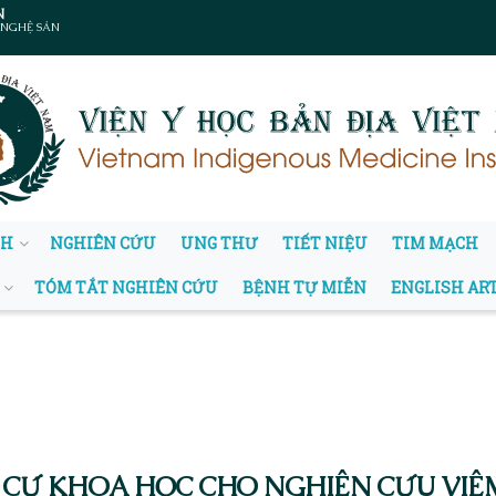
N
 NGHỆ SẢN
NH
NGHIÊN CỨU
UNG THƯ
TIẾT NIỆU
TIM MẠCH
TÓM TẮT NGHIÊN CỨU
BỆNH TỰ MIỄN
ENGLISH AR
 CỨ KHOA HỌC CHO NGHIÊN CỨU VIÊM