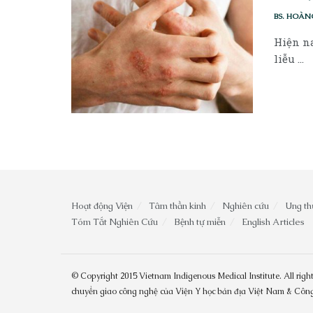
BS. HOÀN
Hiện na
liễu ...
Hoạt động Viện
Tâm thần kinh
Nghiên cứu
Ung th
Tóm Tắt Nghiên Cứu
Bệnh tự miễn
English Articles
© Copyright 2015 Vietnam Indigenous Medical Institute. All right
chuyển giao công nghệ của Viện Y học bản địa Việt Nam & Cô