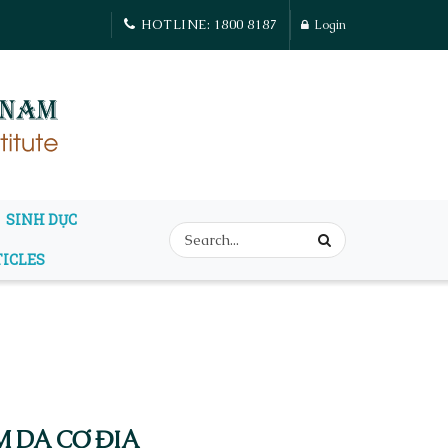
HOTLINE: 1800 8187
Login
SINH DỤC
TICLES
 DA CƠ ĐỊA