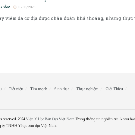
G SẦM
11/08/2025
y viêm da cơ địa được chân đoán khá thoáng, nhưng thực t
ư
Tiết niệu
Tim mạch
Sinh dục
Thực nghiệm
Giới Thiệu
s reserved. 2024
Viện Y Học Bản Địa Việt Nam
Trang thông tin nghiên cứu khoa học
ng ty TNHH Y học bản địa Việt Nam