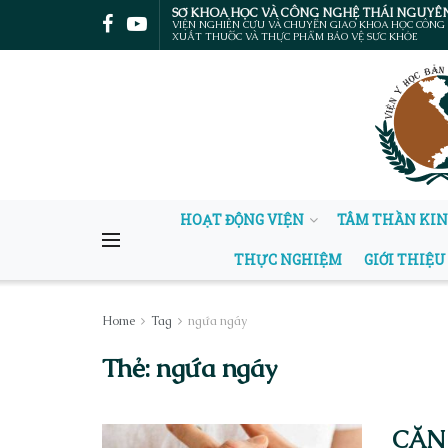
SỞ KHOA HỌC VÀ CÔNG NGHỆ THÁI NGUYÊ
VIỆN NGHIÊN CỨU VÀ CHUYỂN GIAO KHOA HỌC CÔNG
XUẤT THUỐC VÀ THỰC PHẨM BẢO VỆ SỨC KHỎE
HOẠT ĐỘNG VIỆN
TÂM THẦN KI
THỰC NGHIỆM
GIỚI THIỆU
Home
Tag
ngứa ngáy
Thẻ:
ngứa ngáy
CĂN