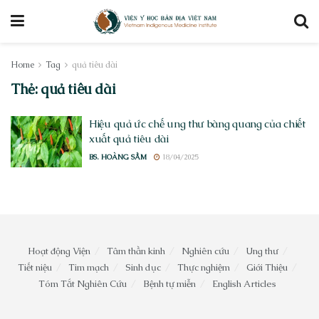
Home
Tag
quả tiêu dài
Thẻ:
quả tiêu dài
Hiệu quả ức chế ung thư bàng quang của chiết
xuất quả tiêu dài
BS. HOÀNG SẦM
18/04/2025
Hoạt động Viện
Tâm thần kinh
Nghiên cứu
Ung thư
Tiết niệu
Tim mạch
Sinh dục
Thực nghiệm
Giới Thiệu
Tóm Tắt Nghiên Cứu
Bệnh tự miễn
English Articles