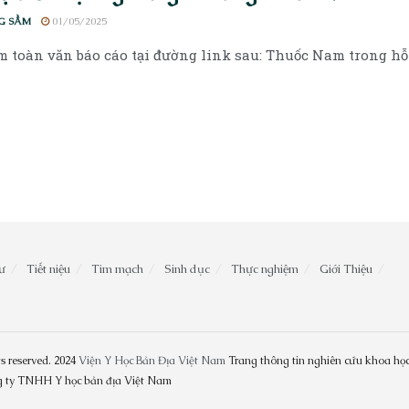
G SẦM
01/05/2025
 toàn văn báo cáo tại đường link sau: Thuốc Nam trong hỗ 
ư
Tiết niệu
Tim mạch
Sinh dục
Thực nghiệm
Giới Thiệu
s reserved. 2024
Viện Y Học Bản Địa Việt Nam
Trang thông tin nghiên cứu khoa học
ng ty TNHH Y học bản địa Việt Nam