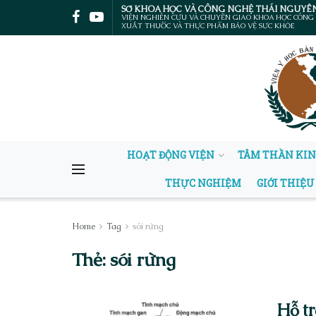
SỞ KHOA HỌC VÀ CÔNG NGHỆ THÁI NGUYÊ
VIỆN NGHIÊN CỨU VÀ CHUYỂN GIAO KHOA HỌC CÔNG
XUẤT THUỐC VÀ THỰC PHẨM BẢO VỆ SỨC KHỎE
HOẠT ĐỘNG VIỆN
TÂM THẦN KI
THỰC NGHIỆM
GIỚI THIỆU
Home
Tag
sói rừng
Thẻ:
sói rừng
Hỗ tr