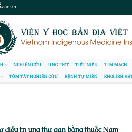
N
 NGHỆ SẢN
NH
NGHIÊN CỨU
UNG THƯ
TIẾT NIỆU
TIM MẠCH
TÓM TẮT NGHIÊN CỨU
BỆNH TỰ MIỄN
ENGLISH AR
ợ điều trị ung thư gan bằng thuốc Nam