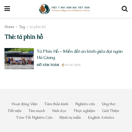
Home
Tag
tả phìn hồ
Thẻ:
tả phìn hồ
Tả Phìn Hồ – Miền đất an lành giữa đại ngàn
Hà Giang
ĐỖ VĂN TOÀN
07/07/2025
Hoạt động Viện
Tâm thần kinh
Nghiên cứu
Ung thư
Tiết niệu
Tim mạch
Sinh dục
Thực nghiệm
Giới Thiệu
Tóm Tắt Nghiên Cứu
Bệnh tự miễn
English Articles