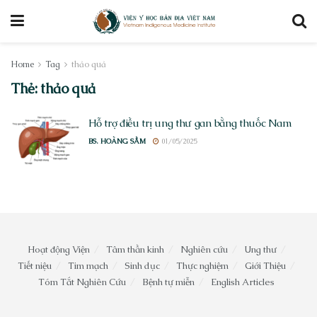
Home
Tag
thảo quả
Thẻ:
thảo quả
Hỗ trợ điều trị ung thư gan bằng thuốc Nam
BS. HOÀNG SẦM
01/05/2025
Hoạt động Viện
Tâm thần kinh
Nghiên cứu
Ung thư
Tiết niệu
Tim mạch
Sinh dục
Thực nghiệm
Giới Thiệu
Tóm Tắt Nghiên Cứu
Bệnh tự miễn
English Articles