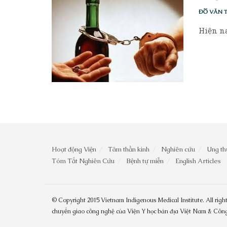
ĐỖ VĂN 
Hiện na
Hoạt động Viện
Tâm thần kinh
Nghiên cứu
Ung th
Tóm Tắt Nghiên Cứu
Bệnh tự miễn
English Articles
© Copyright 2015 Vietnam Indigenous Medical Institute. All right
chuyển giao công nghệ của Viện Y học bản địa Việt Nam & Cô