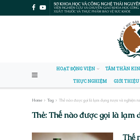
SỞ KHOA HỌC VÀ CÔNG NGHỆ THÁI NGUYÊ
VIỆN NGHIÊN CỨU VÀ CHUYỂN GIAO KHOA HỌC CÔNG
XUẤT THUỐC VÀ THỰC PHẨM BẢO VỆ SỨC KHỎE
HOẠT ĐỘNG VIỆN
TÂM THẦN KI
THỰC NGHIỆM
GIỚI THIỆU
Home
Tag
Thế nào được gọi là lạm dụng rượu và nghiện r
Thẻ:
Thế nào được gọi là lạm 
Thế n