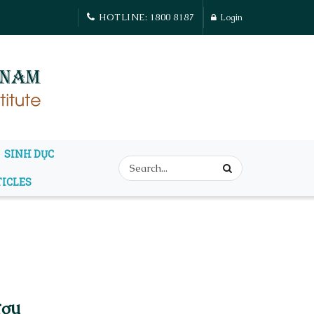
HOTLINE: 1800 8187
Login
SINH DỤC
TICLES
ượu