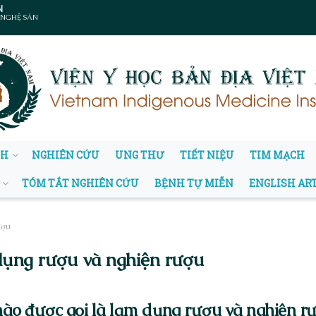
N
 NGHỆ SẢN
NH
NGHIÊN CỨU
UNG THƯ
TIẾT NIỆU
TIM MẠCH
TÓM TẮT NGHIÊN CỨU
BỆNH TỰ MIỄN
ENGLISH AR
ượu
dụng rượu và nghiện rượu
ào được gọi là lạm dụng rượu và nghiện r