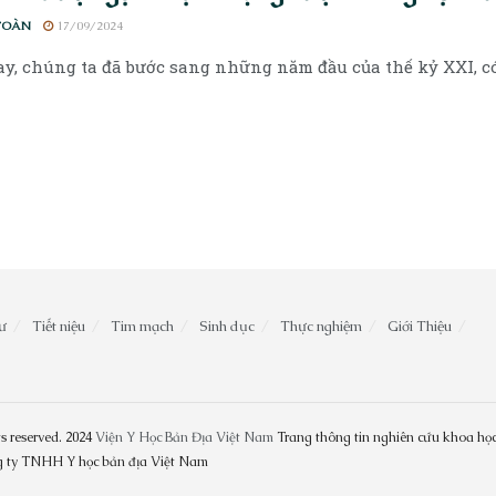
TOÀN
17/09/2024
y, chúng ta đã bước sang những năm đầu của thế kỷ XXI, có th
ư
Tiết niệu
Tim mạch
Sinh dục
Thực nghiệm
Giới Thiệu
s reserved. 2024
Viện Y Học Bản Địa Việt Nam
Trang thông tin nghiên cứu khoa học
ng ty TNHH Y học bản địa Việt Nam