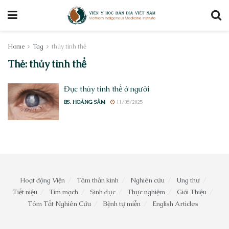
Home
Tag
thủy tinh thể
Thẻ:
thủy tinh thể
Đục thủy tinh thể ở người
BS. HOÀNG SẦM
11/08/2025
Hoạt động Viện
Tâm thần kinh
Nghiên cứu
Ung thư
Tiết niệu
Tim mạch
Sinh dục
Thực nghiệm
Giới Thiệu
Tóm Tắt Nghiên Cứu
Bệnh tự miễn
English Articles