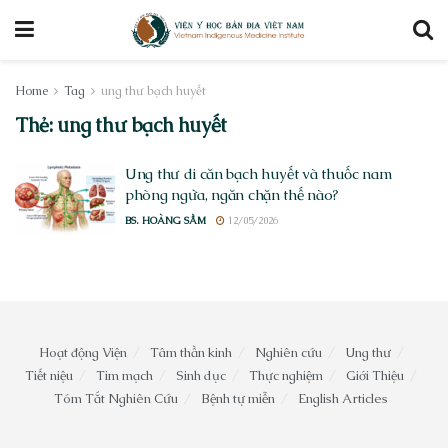
Home
Tag
ung thư bạch huyết
Thẻ:
ung thư bạch huyết
Ung thư di căn bạch huyết và thuốc nam
phòng ngừa, ngăn chặn thế nào?
BS. HOÀNG SẦM
12/05/2026
Hoạt động Viện
Tâm thần kinh
Nghiên cứu
Ung thư
Tiết niệu
Tim mạch
Sinh dục
Thực nghiệm
Giới Thiệu
Tóm Tắt Nghiên Cứu
Bệnh tự miễn
English Articles