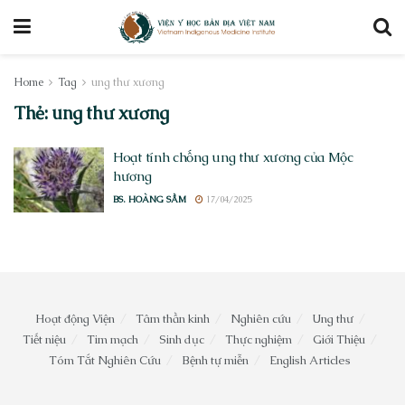
Home
Tag
ung thư xương
Thẻ:
ung thư xương
Hoạt tính chống ung thư xương của Mộc
hương
BS. HOÀNG SẦM
17/04/2025
Hoạt động Viện
Tâm thần kinh
Nghiên cứu
Ung thư
Tiết niệu
Tim mạch
Sinh dục
Thực nghiệm
Giới Thiệu
Tóm Tắt Nghiên Cứu
Bệnh tự miễn
English Articles