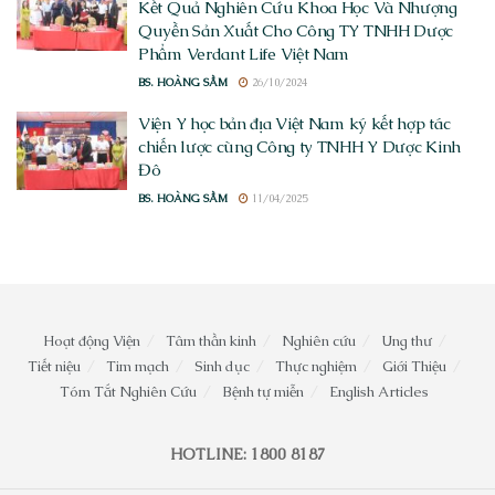
Kết Quả Nghiên Cứu Khoa Học Và Nhượng
Quyền Sản Xuất Cho Công TY TNHH Dược
Phẩm Verdant Life Việt Nam
BS. HOÀNG SẦM
26/10/2024
Viện Y học bản địa Việt Nam ký kết hợp tác
chiến lược cùng Công ty TNHH Y Dược Kinh
Đô
BS. HOÀNG SẦM
11/04/2025
Hoạt động Viện
Tâm thần kinh
Nghiên cứu
Ung thư
Tiết niệu
Tim mạch
Sinh dục
Thực nghiệm
Giới Thiệu
Tóm Tắt Nghiên Cứu
Bệnh tự miễn
English Articles
HOTLINE: 1800 8187