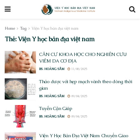
Home
Tag
Viện Y học bản địa việt nam
Thẻ:
Viện Y học bản địa việt nam
CĂN CỨ KHOA HỌC CHO NGHIÊN CỨU
VIÊM DA CƠ ĐỊA
BS. HOÀNG SẦM
11/08/2025
Thảo dược với hẹp mạch vành theo dòng thời
gian
BS. HOÀNG SẦM
09/04/2025
Tuyến Cận Giáp
BS. HOÀNG SẦM
09/04/2025
Viện Y Học Bản Địa Việt Nam Chuyển Giao