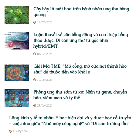
Cây bảy lá một hoa trên bệnh nhân ung thư bàng
quang
11/07/2026
Luận thuyết về cân bằng động và can thiệp bằng
thảo dược: Di căn ung thư từ góc nhìn
hybrid/EMT
01/07/2026
Giải Mã TME: “Mở cổng, mở cửa nơi thành hào
sâu” để thuốc tiến vào khối u
30/06/2026
Phòng ung thư sớm từ xa: Nhìn từ gene, chuyển
hóa, viêm mạn và ty thể
23/06/2026
Lăng kính y tế tư nhân: Y học hiện đại và y dược học cổ truyền
– cuộc đua giữa “Nhà máy công nghệ” và “Di sản trường tồn”
21/05/2026