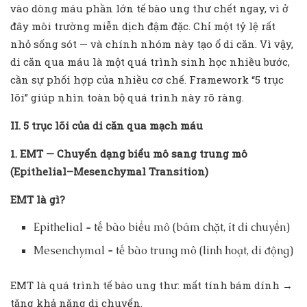
vào dòng máu phần lớn tế bào ung thư chết ngay, vì ở
đây môi trường miễn dịch đậm đặc. Chỉ một tỷ lệ rất
nhỏ sống sót — và chính nhóm này tạo ổ di căn. Vì vậy,
di căn qua máu là một quá trình sinh học nhiều bước,
cần sự phối hợp của nhiều cơ chế. Framework “5 trục
lõi” giúp nhìn toàn bộ quá trình này rõ ràng.
II. 5 trục lõi của di căn qua mạch máu
1. EMT — Chuyển dạng biểu mô sang trung mô
(Epithelial–Mesenchymal Transition)
EMT là gì?
Epithelial = tế bào biểu mô (bám chặt, ít di chuyển)
Mesenchymal = tế bào trung mô (linh hoạt, di động)
EMT là quá trình tế bào ung thư: mất tính bám dính →
tăng khả năng di chuyển.