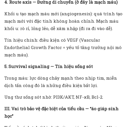
4. Route axis — Đường di chuyển (ở đây là mạch máu)
Khối u tạo mạch máu mới (angiogenesis): quá trình tạo
mạch mới với đặc tính không hoàn chỉnh. Mạch máu
khối u: rò rỉ, lỏng lẻo, dễ xâm nhập (đi ra đi vào dễ).
Tín hiệu chính: điều kiện có VEGF (Vascular
Endothelial Growth Factor = yếu tố tăng trưởng nội mô
mạch máu).
5. Survival signaling — Tín hiệu sống sót
Trong máu: lực dòng chảy mạnh theo nhịp tim, miễn
dịch tấn công đó là những điều kiện bất lợi.
Ung thư sống sót nhờ: PI3K/AKT, NF-κB, Bcl-2.
III. Vai trò bảo vệ đặc biệt của tiểu cầu — “áo giáp sinh
học”