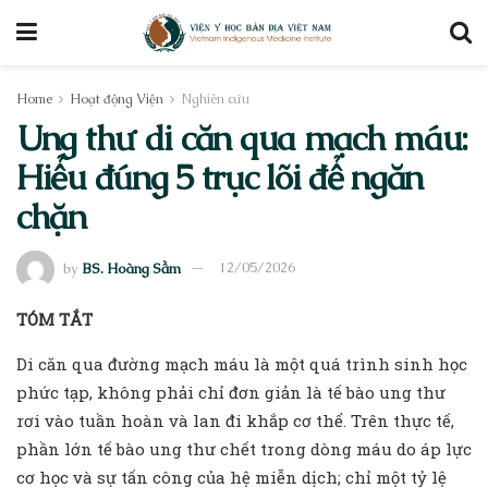
Home
Hoạt động Viện
Nghiên cứu
Ung thư di căn qua mạch máu:
Hiểu đúng 5 trục lõi để ngăn
chặn
by
BS. Hoàng Sầm
12/05/2026
TÓM TẮT
Di căn qua đường mạch máu là một quá trình sinh học
phức tạp, không phải chỉ đơn giản là tế bào ung thư
rơi vào tuần hoàn và lan đi khắp cơ thể. Trên thực tế,
phần lớn tế bào ung thư chết trong dòng máu do áp lực
cơ học và sự tấn công của hệ miễn dịch; chỉ một tỷ lệ