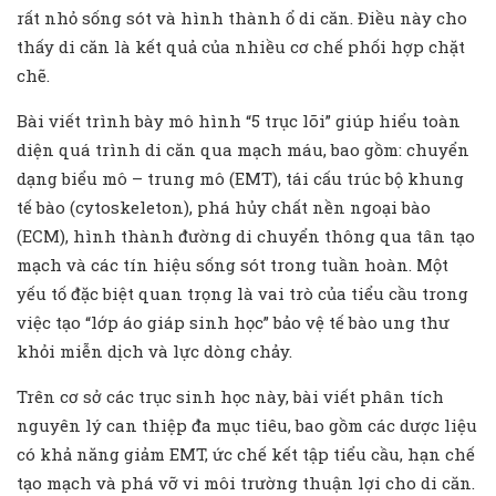
rất nhỏ sống sót và hình thành ổ di căn. Điều này cho
thấy di căn là kết quả của nhiều cơ chế phối hợp chặt
chẽ.
Bài viết trình bày mô hình “5 trục lõi” giúp hiểu toàn
diện quá trình di căn qua mạch máu, bao gồm: chuyển
dạng biểu mô – trung mô (EMT), tái cấu trúc bộ khung
tế bào (cytoskeleton), phá hủy chất nền ngoại bào
(ECM), hình thành đường di chuyển thông qua tân tạo
mạch và các tín hiệu sống sót trong tuần hoàn. Một
yếu tố đặc biệt quan trọng là vai trò của tiểu cầu trong
việc tạo “lớp áo giáp sinh học” bảo vệ tế bào ung thư
khỏi miễn dịch và lực dòng chảy.
Trên cơ sở các trục sinh học này, bài viết phân tích
nguyên lý can thiệp đa mục tiêu, bao gồm các dược liệu
có khả năng giảm EMT, ức chế kết tập tiểu cầu, hạn chế
tạo mạch và phá vỡ vi môi trường thuận lợi cho di căn.