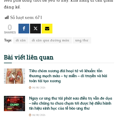
Nếu phá đồng thời ba yếu tố này: khả năng di căn giảm
đáng kể.
Số lượt xem:
671
0
SHARES
Tags:
di căn
di căn qua đường máu
ung thư
Bài viết
liên quan
Tiêu chỏm xương đùi hoại tử vô khuẩn: tổn
thương mạch máu – tự miễn – di truyền và bài
toán tái tạo xương
04/08/2026
Nguy cơ ung thư tái phát sau điều trị vẫn đe dọa
– nếu chúng ta chưa chạm tới được hệ điều hành
tín hiệu sinh học của tế bào ung thư
04/08/2026