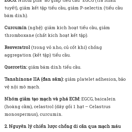
EGCG:
Nhóm phá “áo giáp tiểu cầu” EGCG (trà Shan
tuyết), giảm kết tập tiểu cầu, giảm P-selectin (tiểu cầu
bám dính).
Curcumin
(nghệ): giảm kích hoạt tiểu cầu, giảm
thromboxane (chất kích hoạt kết tập).
Resveratrol
(trong vỏ nho, củ cốt khí) chống
aggregation (kết tập) tiểu cầu.
Quercetin:
giảm bám dính tiểu cầu.
Tanshinone IIA (đan sâm):
giảm platelet adhesion, bảo
vệ nội mô mạch.
Nhóm giảm tạo mạch và phá ECM:
EGCG, baicalein
(hoàng cầm), celastrol (dây gối 1 hạt – Celastrus
monospermus), curcumin.
2. Nguyên lý chiến lược chống di căn qua mạch máu