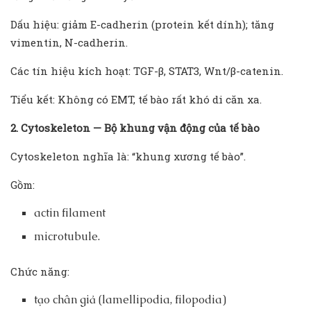
Dấu hiệu: giảm E-cadherin (protein kết dính); tăng
vimentin, N-cadherin.
Các tín hiệu kích hoạt: TGF-β, STAT3, Wnt/β-catenin.
Tiểu kết: Không có EMT, tế bào rất khó di căn xa.
2. Cytoskeleton — Bộ khung vận động của tế bào
Cytoskeleton nghĩa là: “khung xương tế bào”.
Gồm:
actin filament
microtubule.
Chức năng:
tạo chân giả (lamellipodia, filopodia)