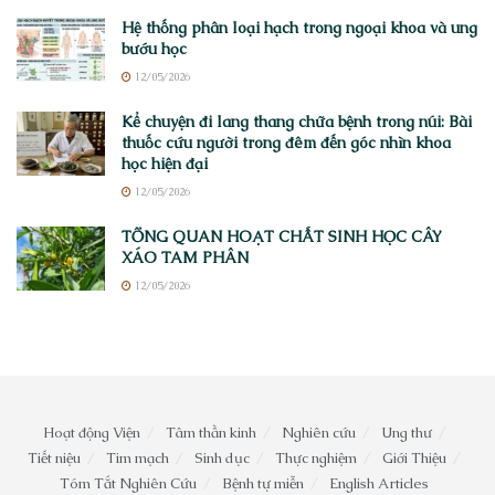
Hệ thống phân loại hạch trong ngoại khoa và ung
bướu học
12/05/2026
Kể chuyện đi lang thang chữa bệnh trong núi: Bài
thuốc cứu người trong đêm đến góc nhìn khoa
học hiện đại
12/05/2026
TỔNG QUAN HOẠT CHẤT SINH HỌC CÂY
XÁO TAM PHÂN
12/05/2026
Hoạt động Viện
Tâm thần kinh
Nghiên cứu
Ung thư
Tiết niệu
Tim mạch
Sinh dục
Thực nghiệm
Giới Thiệu
Tóm Tắt Nghiên Cứu
Bệnh tự miễn
English Articles