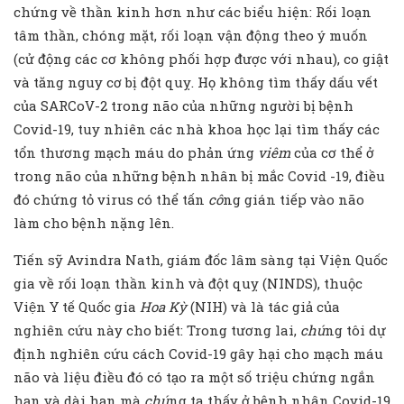
chứng về thần kinh hơn như các biểu hiện: Rối loạn
tâm thần, chóng mặt, rối loạn vận động theo ý muốn
(cử động các cơ không phối hợp được với nhau), co giật
và tăng nguy cơ bị đột quỵ. Họ không tìm thấy dấu vết
của SARCoV-2 trong não của những người bị bệnh
Covid-19, tuy nhiên các nhà khoa học lại tìm thấy các
tổn thương mạch máu do phản ứng
viêm
của cơ thể ở
trong não của những bệnh nhân bị mắc Covid -19, điều
đó chứng tỏ virus có thể tấn
cô
ng gián tiếp vào não
làm cho bệnh nặng lên.
Tiến sỹ Avindra Nath, giám đốc lâm sàng tại Viện Quốc
gia về rối loạn thần kinh và đột quỵ (NINDS), thuộc
Viện Y tế Quốc gia
Hoa Kỳ
(NIH) và là tác giả của
nghiên cứu này cho biết: Trong tương lai,
chú
ng tôi dự
định nghiên cứu cách Covid-19 gây hại cho mạch máu
não và liệu điều đó có tạo ra một số triệu chứng ngắn
hạn và dài hạn mà
chú
ng ta thấy ở bệnh nhân Covid-19