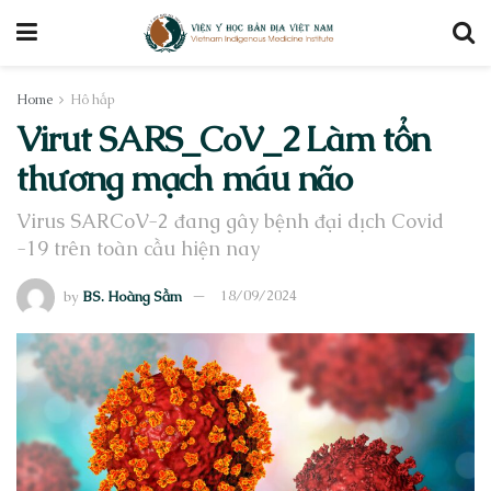
Home
Hô hấp
Virut SARS_CoV_2 Làm tổn
thương mạch máu não
Virus SARCoV-2 đang gây bệnh đại dịch Covid
-19 trên toàn cầu hiện nay
by
BS. Hoàng Sầm
18/09/2024