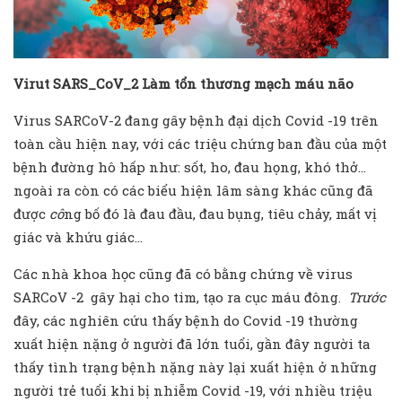
Virut SARS_CoV_2 Làm tổn thương mạch máu não
Virus SARCoV-2 đang gây bệnh đại dịch Covid -19 trên
toàn cầu hiện nay, với các triệu chứng ban đầu của một
bệnh đường hô hấp như: sốt, ho, đau họng, khó thở…
ngoài ra còn có các biểu hiện lâm sàng khác cũng đã
được
cô
ng bố đó là đau đầu, đau bụng, tiêu chảy, mất vị
giác và khứu giác…
Các nhà khoa học cũng đã có bằng chứng về virus
SARCoV -2 gây hại cho tim, tạo ra cục máu đông.
Trước
đây, các nghiên cứu thấy bệnh do Covid -19 thường
xuất hiện nặng ở người đã lớn tuổi, gần đây người ta
thấy tình trạng bệnh nặng này lại xuất hiện ở những
người trẻ tuổi khi bị nhiễm Covid -19, với nhiều triệu