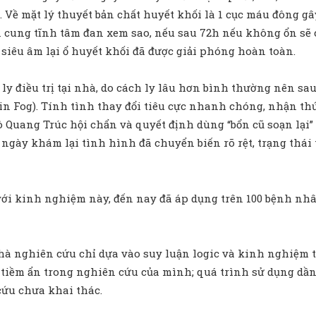
Về mặt lý thuyết bản chất huyết khối là 1 cục máu đông gây 
 cung tĩnh tâm đan xem sao, nếu sau 72h nếu không ổn sẽ 
 siêu âm lại ổ huyết khối đã được giải phóng hoàn toàn.
h ly điều trị tại nhà, do cách ly lâu hơn bình thường nên s
n Fog). Tính tình thay đổi tiêu cực nhanh chóng, nhận th
gô Quang Trúc hội chẩn và quyết định dùng “bổn cũ soạn lại
 ngày khám lại tình hình đã chuyển biến rõ rệt, trạng thá
 kinh nghiệm này, đến nay đã áp dụng trên 100 bệnh nhân c
 nghiên cứu chỉ dựa vào suy luận logic và kinh nghiệm thế 
tiềm ẩn trong nghiên cứu của mình; quá trình sử dụng dầ
ứu chưa khai thác.