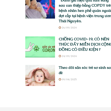
Đánh giá hiệu quả lâm sàng
sau can thiệp bằng COPDY tr
bệnh nhân hen phế quản ngoà
đợt cấp tại bệnh viện trung ươ
Thái Nguyên.
26/09/2024
CHỐNG COVID-19, CÓ NÊN
THÚC ĐẨY MIỄN DỊCH CỘN
ĐỒNG CÓ ĐIỀU KIỆN ?
24/09/2024
Theo dõi săn sóc trẻ sơ sinh s
đẻ
09/04/2025