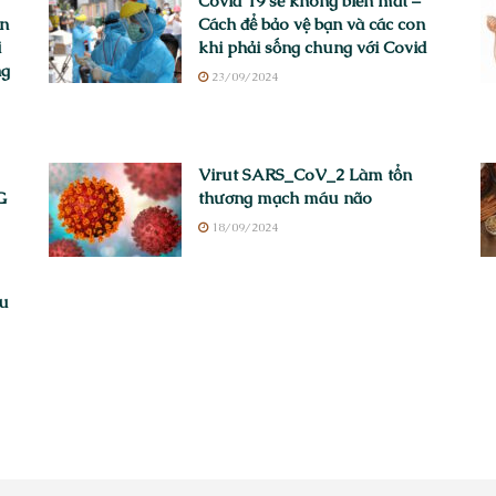
Covid 19 sẽ không biến mất –
ên
Cách để bảo vệ bạn và các con
i
khi phải sống chung với Covid
ng
23/09/2024
Virut SARS_CoV_2 Làm tổn
G
thương mạch máu não
18/09/2024
au