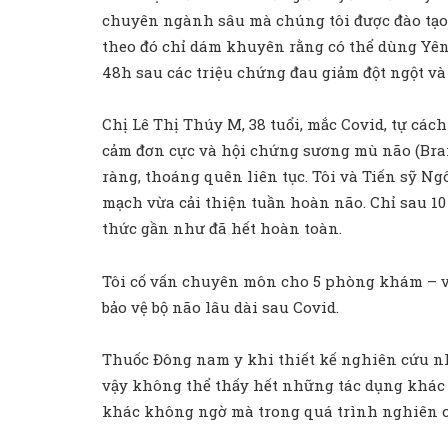
chuyên ngành sâu mà chúng tôi được đào tạo. 
theo đó chỉ dám khuyên rằng có thể dùng Yên
48h sau các triệu chứng đau giảm đột ngột và
Chị Lê Thị Thúy M, 38 tuổi, mắc Covid, tự các
cảm đơn cực và hội chứng sương mù não (Brai
ràng, thoáng quên liên tục. Tôi và Tiến sỹ N
mạch vừa cải thiện tuần hoàn não. Chỉ sau 10
thức gần như đã hết hoàn toàn.
Tôi cố vấn chuyên môn cho 5 phòng khám – với
bảo vệ bộ não lâu dài sau Covid.
Thuốc Đông nam y khi thiết kế nghiên cứu nhà
vậy không thể thấy hết những tác dụng khác 
khác không ngờ mà trong quá trình nghiên c