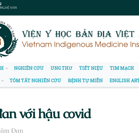
N
 NGHỆ SẢN
NH
NGHIÊN CỨU
UNG THƯ
TIẾT NIỆU
TIM MẠCH
TÓM TẮT NGHIÊN CỨU
BỆNH TỰ MIỄN
ENGLISH AR
đan với hậu covid
 Tâm Đan