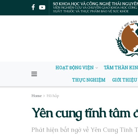
SỞ KHOA HỌC VÀ CÔNG NGHỆ THÁI NGUYÊ
VIỆN NGHIÊN CỨU VÀ CHUYỂN GIAO KHOA HỌC CÔNG
XUẤT THUỐC VÀ THỰC PHẨM BẢO VỆ SỨC KHỎE
HOẠT ĐỘNG VIỆN
TÂM THẦN KI
THỰC NGHIỆM
GIỚI THIỆU
Home
Hô hấp
Yên cung tĩnh tâm 
Phát hiện bất ngờ về Yên Cung Tĩnh