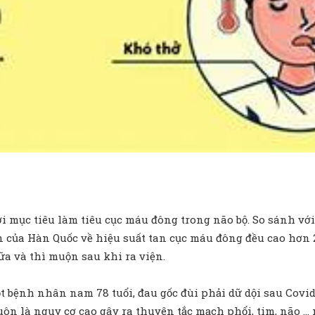
ới mục tiêu làm tiêu cục máu đông trong não bộ. So sánh 
của Hàn Quốc về hiệu suất tan cục máu đông đều cao hơn 2-
ữa và thì muộn sau khi ra viện.
t bệnh nhân nam 78 tuổi, đau gốc đùi phải dữ dội sau Covid 
uôn là nguy cơ cao gây ra thuyên tắc mạch phổi, tim, não