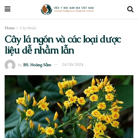
Home
Cây thuốc
Cây lá ngón và các loại dược
liệu dễ nhầm lẫn
by
BS. Hoàng Sầm
24/09/2024