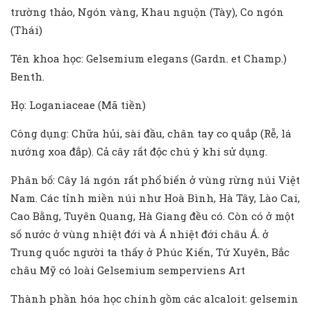
trường thảo, Ngón vàng, Khau nguộn (Tày), Co ngón
(Thái)
Tên khoa học: Gelsemium elegans (Gardn. et Champ.)
Benth.
Họ: Loganiaceae (Mã tiền)
Công dụng: Chữa hủi, sài đầu, chân tay co quắp (Rễ, lá
nướng xoa đắp). Cả cây rất độc chú ý khi sử dụng.
Phân bố: Cây lá ngón rất phổ biến ở vùng rừng núi Việt
Nam. Các tỉnh miền núi như Hoà Bình, Hà Tây, Lào Cai,
Cao Bằng, Tuyên Quang, Hà Giang đều có. Còn có ở một
số nước ở vùng nhiệt đới và Á nhiệt đới châu Á. ở
Trung quốc người ta thấy ở Phúc Kiến, Tứ Xuyên, Bắc
châu Mỹ có loài Gelsemium semperviens Art
Thành phần hóa học chính gồm các alcaloit: gelsemin