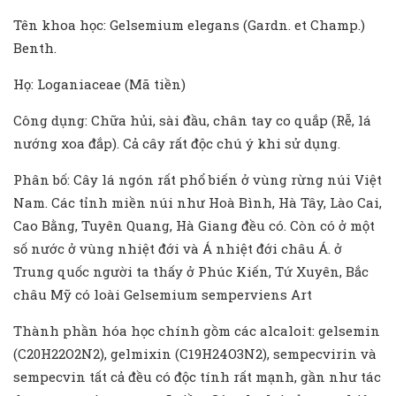
Tên khoa học: Gelsemium elegans (Gardn. et Champ.)
Benth.
Họ: Loganiaceae (Mã tiền)
Công dụng: Chữa hủi, sài đầu, chân tay co quắp (Rễ, lá
nướng xoa đắp). Cả cây rất độc chú ý khi sử dụng.
Phân bố: Cây lá ngón rất phổ biến ở vùng rừng núi Việt
Nam. Các tỉnh miền núi như Hoà Bình, Hà Tây, Lào Cai,
Cao Bằng, Tuyên Quang, Hà Giang đều có. Còn có ở một
số nước ở vùng nhiệt đới và Á nhiệt đới châu Á. ở
Trung quốc người ta thấy ở Phúc Kiến, Tứ Xuyên, Bắc
châu Mỹ có loài Gelsemium semperviens Art
Thành phần hóa học chính gồm các alcaloit: gelsemin
(C20H22O2N2), gelmixin (C19H24O3N2), sempecvirin và
sempecvin tất cả đều có độc tính rất mạnh, gần như tác