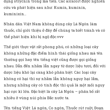
dụng strycnin trong mã tiền. Các alcaloit được nghiên
cứu và phát hiện sau như: Kumin, kuminin,
kuminixin…
Nhân dân Việt Nam không dùng cây Lá Ngón làm
thuốc, chỉ giới thiệu ở đây để chúng ta biết tránh và có
thể phát hiện khi bị ngộ độc.vvv
Thế giới thực vật rất phong phú, có những loại cây
không những đặc điểm hình thái giống nhau mà tên
thường gọi hay tên tiếng việt cũng được gọi giống
nhau. Dẫn đến nhầm lẫn ngay từ dược liệu tươi, đối với
dược liệu khô lại càng khó phân biệt. Các loại cây
không có hại thì sự nhầm lẫn không nguy hại lắm,
nhưng những cây có tính độc thì quả là một mối nguy
hại cực kì lớn. Đặc biệt là cây Lá Ngón – phân bố rất
nhiều ở vùng núi phía Bắc nước ta.
Tên tiếng Việt: Lá ngón, Co ngón, Thuốc rút ruột, Đoạn