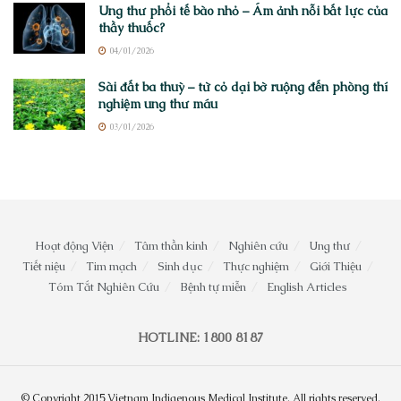
Ung thư phổi tế bào nhỏ – Ám ảnh nỗi bất lực của
thầy thuốc?
04/01/2026
Sài đất ba thuỳ – từ cỏ dại bờ ruộng đến phòng thí
nghiệm ung thư máu
03/01/2026
Hoạt động Viện
Tâm thần kinh
Nghiên cứu
Ung thư
Tiết niệu
Tim mạch
Sinh dục
Thực nghiệm
Giới Thiệu
Tóm Tắt Nghiên Cứu
Bệnh tự miễn
English Articles
HOTLINE: 1800 8187
© Copyright 2015 Vietnam Indigenous Medical Institute. All rights reserved.