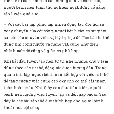
hiện. Khi bác sĩ đưa ra các hướng dẫn và cảnh báo,
người bệnh nên tuân thủ nghiêm ngặt, đừng cố gắng
tập luyện quá sức.
– Với các bài tập phức tạp nhiều động tác, đòi hỏi sự
xoay chuyển của cột sống, người bệnh cần có sự giám
sát bởi các chuyên viên vật lý trị liệu để đảm bảo tư thế
đúng khi cong người và nâng vật, cũng như điều
chỉnh mức độ căng và giãn cơ phù hợp.
Khi bắt đầu luyện tập nên từ từ, nhẹ nhàng, chú ý làm
đúng theo các tư thế, động tác được hướng dẫn. Trong
quá trình tập, người bệnh nên kết hợp với việc hít thở
để tăng cường việc cung cấp oxy cho cơ thể, cải thiện
tuần hoàn máu. Khi thấy cơn đau tiến triển, người
bệnh nên ngưng việc luyện tập và đến gặp bác sĩ. Sau
đây là các bài tập thể dục thích hợp cho người bệnh
thoái hóa cột sống.