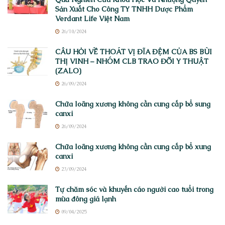
Sản Xuất Cho Công TY TNHH Dược Phẩm
Verdant Life Việt Nam
26/10/2024
CÂU HỎI VỀ THOÁT VỊ ĐĨA ĐỆM CỦA BS BÙI
THỊ VINH – NHÓM CLB TRAO ĐỔI Y THUẬT
(ZALO)
26/09/2024
Chữa loãng xương không cần cung cấp bổ sung
canxi
26/09/2024
Chữa loãng xương không cần cung cấp bổ xung
canxi
23/09/2024
Tự chăm sóc và khuyến cáo người cao tuổi trong
mùa đông giá lạnh
09/04/2025