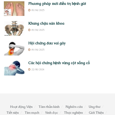
Phương pháp mới điều trị bệnh gút
09/04/2025
Khung chậu sản khoa
09/04/2025
Hội chứng đau vai gáy
09/04/2025
Các hội chứng bệnh vùng cột sống cổ
22/08/2024
Hoạt động Viện
Tâm thần kinh
Nghiên cứu
Ung thư
Tiết niệu
Tim mạch
Sinh dục
Thực nghiệm
Giới Thiệu