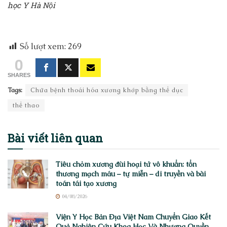
học Y Hà Nội
Số lượt xem:
269
0
SHARES
Tags:
Chữa bệnh thoái hóa xương khớp bằng thể dục
thể thao
Bài viết
liên quan
Tiêu chỏm xương đùi hoại tử vô khuẩn: tổn
thương mạch máu – tự miễn – di truyền và bài
toán tái tạo xương
04/08/2026
Viện Y Học Bản Địa Việt Nam Chuyển Giao Kết
Quả Nghiên Cứu Khoa Học Và Nhượng Quyền