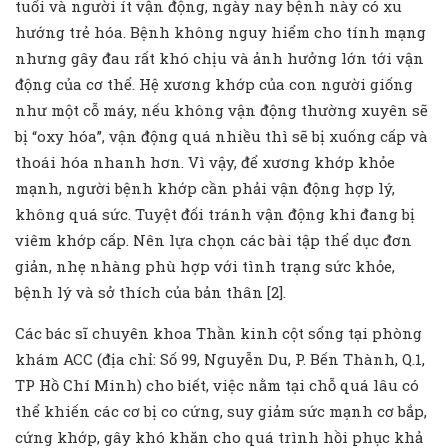
tuổi và người ít vận động, ngày nay bệnh này có xu
hướng trẻ hóa. Bệnh không nguy hiểm cho tính mạng
nhưng gây đau rất khó chịu và ảnh hưởng lớn tới vận
động của cơ thể. Hệ xương khớp của con người giống
như một cỗ máy, nếu không vận động thường xuyên sẽ
bị “oxy hóa”, vận động quá nhiều thì sẽ bị xuống cấp và
thoái hóa nhanh hơn. Vì vậy, để xương khớp khỏe
mạnh, người bệnh khớp cần phải vận động hợp lý,
không quá sức. Tuyệt đối tránh vận động khi đang bị
viêm khớp cấp. Nên lựa chọn các bài tập thể dục đơn
giản, nhẹ nhàng phù hợp với tình trạng sức khỏe,
bệnh lý và sở thích của bản thân [2].
Các bác sĩ chuyên khoa Thần kinh cột sống tại phòng
khám ACC (địa chỉ: Số 99, Nguyễn Du, P. Bến Thành, Q.1,
TP Hồ Chí Minh) cho biết, việc nằm tại chỗ quá lâu có
thể khiến các cơ bị co cứng, suy giảm sức mạnh cơ bắp,
cứng khớp, gây khó khăn cho quá trình hồi phục khả