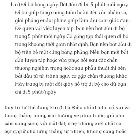
a) Đi bộ hằng ngày: Bắt đầu đi bộ 5 phút mỗi ngày.
Đi bộ giúp tăng cường tuần hoàn đến các nhóm cơ,
giải phóng endorphine giúp làm dịu cảm giác đau.
Để quen với việc luyện tập, bạn nên bắt đầu đi bộ
trong 5 phút mỗi ngày. Cố gắng tập thói quen đi bộ
trong khoảng thời gian nhất định. Bạn nên bắt đầu đi
bộ trên bề mặt cứng bằng phẳng. Nếu bạn mới bắt
đầu luyện tập hoặc vừa phục hồi sau các chấn
thương nghiêm trọng hoặc sau phẫu thuật thì nên
bắt đầu từ từ, tránh nguy cơ gặp chấn thương khác.
Hãy trang bị một đôi giày hỗ trợ đi bộ cho dù bạn
chỉ đi 5 phút/ngày.
Duy trì tư thế đúng khi đi bộ: Điều chỉnh cho cổ, vai và
hông thẳng hàng; mắt hướng về phía trước; giữ cho
cằm song song với mặt đất; nhẹ nhàng xiết chặt cơ
bụng; giữ cho lưng thẳng tự nhiên, không cong hoặc