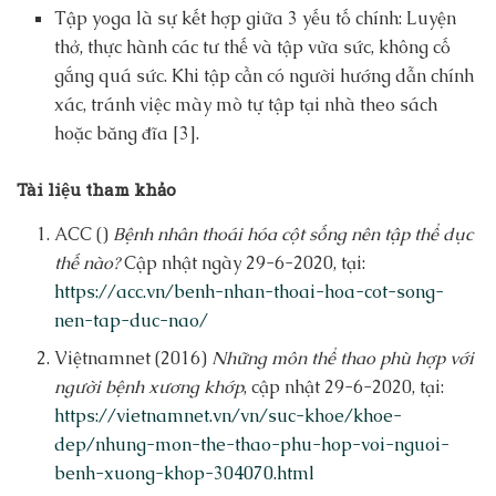
Tập yoga là sự kết hợp giữa 3 yếu tố chính: Luyện
thở, thực hành các tư thế và tập vừa sức, không cố
gắng quá sức. Khi tập cần có người hướng dẫn chính
xác, tránh việc mày mò tự tập tại nhà theo sách
hoặc băng đĩa [3].
Tài liệu tham khảo
ACC ()
Bệnh nhân thoái hóa cột sống nên tập thể dục
thế nào?
Cập nhật ngày 29-6-2020, tại:
https://acc.vn/benh-nhan-thoai-hoa-cot-song-
nen-tap-duc-nao/
Việtnamnet (2016)
Những môn thể thao phù hợp với
người bệnh xương khớp
, cập nhật 29-6-2020, tại:
https://vietnamnet.vn/vn/suc-khoe/khoe-
dep/nhung-mon-the-thao-phu-hop-voi-nguoi-
benh-xuong-khop-304070.html