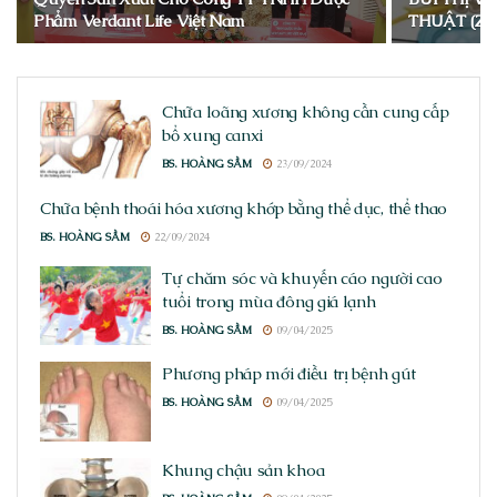
Phẩm Verdant Life Việt Nam
THUẬT (Z
Chữa loãng xương không cần cung cấp
bổ xung canxi
BS. HOÀNG SẦM
23/09/2024
Chữa bệnh thoái hóa xương khớp bằng thể dục, thể thao
BS. HOÀNG SẦM
22/09/2024
Tự chăm sóc và khuyến cáo người cao
tuổi trong mùa đông giá lạnh
BS. HOÀNG SẦM
09/04/2025
Phương pháp mới điều trị bệnh gút
BS. HOÀNG SẦM
09/04/2025
Khung chậu sản khoa