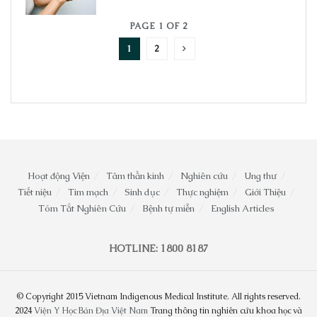
PAGE 1 OF 2
1
2
Hoạt động Viện
Tâm thần kinh
Nghiên cứu
Ung thư
Tiết niệu
Tim mạch
Sinh dục
Thực nghiệm
Giới Thiệu
Tóm Tắt Nghiên Cứu
Bệnh tự miễn
English Articles
HOTLINE: 1800 8187
© Copyright 2015 Vietnam Indigenous Medical Institute. All rights reserved.
2024
Viện Y Học Bản Địa Việt Nam
Trang thông tin nghiên cứu khoa học và