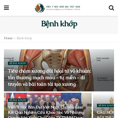
Bệnh khớp
Home
Bệnh khớp
BỆNH KHỚP
Tiêu chỏm xương đùi hoại tử vô khuẩn:
tổn thương mạch máu – tự miễn – di
truyền và bài toán tái tạo xương
BỆNH KHỚP
BỆNH KHỚP
Viện Y Học Bản Địa Việt Nam Chuyển Giao
Kết Quả Nghiên Cứu Khoa Học Và Nhượng
CÂU HỎI V
Quyền Sản Xuất Cho Công TY TNHH Dược
BÙI THỊ V