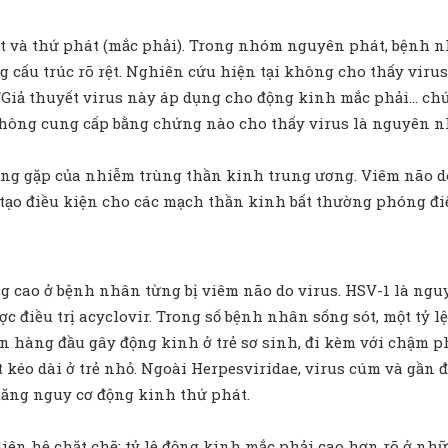
và thứ phát (mắc phải). Trong nhóm nguyên phát, bệnh nhâ
g cấu trúc rõ rệt. Nghiên cứu hiện tại không cho thấy viru
: “Giả thuyết virus này áp dụng cho động kinh mắc phải… c
 không cung cấp bằng chứng nào cho thấy virus là nguyên n
ờng gặp của nhiễm trùng thần kinh trung ương. Viêm não d
 tạo điều kiện cho các mạch thần kinh bất thường phóng đ
ng cao ở bệnh nhân từng bị viêm não do virus. HSV-1 là ng
ợc điều trị acyclovir. Trong số bệnh nhân sống sót, một tỷ 
n hàng đầu gây động kinh ở trẻ sơ sinh, đi kèm với chậm p
t kéo dài ở trẻ nhỏ. Ngoài Herpesviridae, virus cúm và gầ
 tăng nguy cơ động kinh thứ phát.
liên hệ chặt chẽ: tỷ lệ động kinh mắc phải cao hơn rõ ở nh