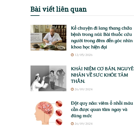
Bài viết
liên quan
Kể chuyện đi lang thang chữa
bệnh trong núi: Bài thuốc cứu
người trong đêm đến góc nhìn
khoa học hiện đại
12/05/2026
KHÁI NIỆM CƠ BẢN, NGUY
NHÂN VỀ SỨC KHỎE TÂM
THẦN.
26/09/2024
Đột quỵ não: viêm ổ nhồi máu
cần được quan tâm ngay và
đúng mức
26/09/2024