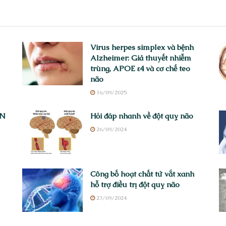
Virus herpes simplex và bệnh
Alzheimer: Giả thuyết nhiễm
trùng, APOE ε4 và cơ chế teo
não
16/09/2025
ÊN
Hỏi đáp nhanh về đột quỵ não
26/09/2024
Công bố hoạt chất từ vắt xanh
hỗ trợ điều trị đột quỵ não
23/09/2024