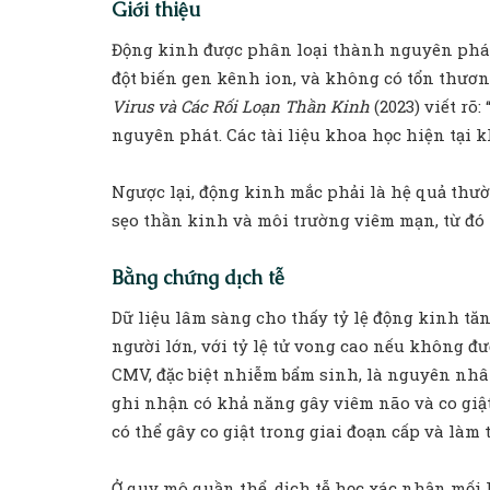
Giới thiệu
Động kinh được phân loại thành nguyên phát 
đột biến gen kênh ion, và không có tổn thươn
Virus và Các Rối Loạn Thần Kinh
(2023) viết rõ
nguyên phát. Các tài liệu khoa học hiện tại
Ngược lại, động kinh mắc phải là hệ quả thư
sẹo thần kinh và môi trường viêm mạn, từ đó
Bằng chứng dịch tễ
Dữ liệu lâm sàng cho thấy tỷ lệ động kinh tă
người lớn, với tỷ lệ tử vong cao nếu không đư
CMV, đặc biệt nhiễm bẩm sinh, là nguyên nhâ
ghi nhận có khả năng gây viêm não và co giậ
có thể gây co giật trong giai đoạn cấp và làm
Ở quy mô quần thể, dịch tễ học xác nhận mối 