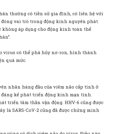
n thường có tiền sử gia đình, có liên hệ với
s đóng vai trò trong động kinh nguyên phát.
hứ không áp dụng cho động kinh toàn thể
hân”.
o virus có thể phá hủy nơ-ron, hình thành
iện quá mức.
uyên nhân hàng đầu của viêm não cấp tính ở
lệ đáng kể phát triển động kinh mạn tính.
hát triển tâm thần vận động. HHV-6 cũng được
n đây là SARS-CoV-2 cũng đã được chứng minh
ững vùng có dịch viêm não do virus. Điều này