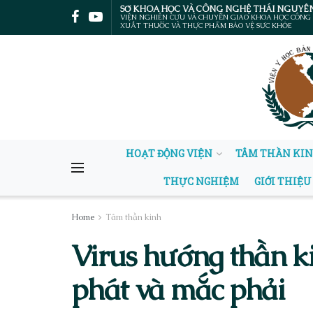
SỞ KHOA HỌC VÀ CÔNG NGHỆ THÁI NGUYÊ
VIỆN NGHIÊN CỨU VÀ CHUYỂN GIAO KHOA HỌC CÔNG
XUẤT THUỐC VÀ THỰC PHẨM BẢO VỆ SỨC KHỎE
HOẠT ĐỘNG VIỆN
TÂM THẦN KI
THỰC NGHIỆM
GIỚI THIỆU
Home
Tâm thần kinh
Virus hướng thần k
phát và mắc phải