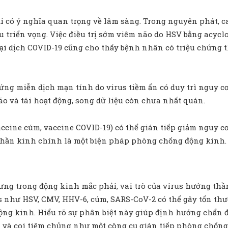
 có ý nghĩa quan trọng về lâm sàng. Trong nguyên phát, ca
ều triển vọng. Việc điều trị sớm viêm não do HSV bằng acyc
ại dịch COVID-19 cũng cho thấy bệnh nhân có triệu chứng t
ứng miễn dịch mạn tính do virus tiềm ẩn có duy trì nguy c
ão và tái hoạt động, song dữ liệu còn chưa nhất quán.
accine cúm, vaccine COVID-19) có thể gián tiếp giảm nguy 
s thần kinh chính là một biện pháp phòng chống động kinh.
g trong động kinh mắc phải, vai trò của virus hướng thần 
 như HSV, CMV, HHV-6, cúm, SARS-CoV-2 có thể gây tổn thư
 động kinh. Hiểu rõ sự phân biệt này giúp định hướng chẩn 
ạn và coi tiêm chủng như một công cụ gián tiếp phòng chốn