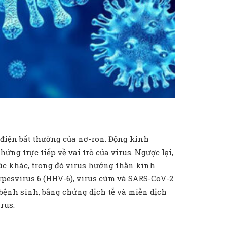
 điện bất thường của nơ-ron. Động kinh
ứng trực tiếp về vai trò của virus. Ngược lại,
úc khác, trong đó virus hướng thần kinh
rpesvirus 6 (HHV-6), virus cúm và SARS-CoV-2
 bệnh sinh, bằng chứng dịch tễ và miễn dịch
rus.