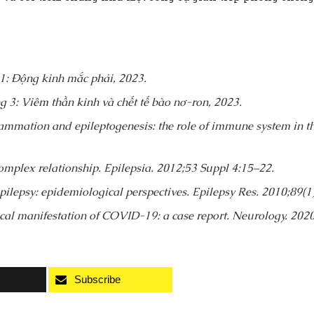
1: Động kinh mắc phải, 2023.
 3: Viêm thần kinh và chết tế bào nơ-ron, 2023.
ammation and epileptogenesis: the role of immune system in th
 complex relationship. Epilepsia. 2012;53 Suppl 4:15–22.
epilepsy: epidemiological perspectives. Epilepsy Res. 2010;89(1
gical manifestation of COVID-19: a case report. Neurology. 20
Subscribe