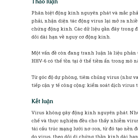
Thảo luận
Phân biệt động kinh nguyên phát và mắc phải
phải, nhận diện tác động virus lại mở ra nhi
chứng động kinh. Các dữ liệu gần đây trong đ
dõi dài hạn về nguy cơ động kinh.
Một vấn đề còn đang tranh luận là liệu phản 
HHV-6 có thể tồn tại ở thể tiềm ẩn trong mô n
Từ góc độ dự phòng, tiêm chủng virus (như v
tiếp cận y tế công cộng: kiểm soát dịch viru
Kết luận
Virus không gây động kinh nguyên phát. Nhưn
chế và thực nghiệm đều cho thấy nhiễm virus
tái cấu trúc mạng lưới nơ-ron, từ đó tạo nền
do virus, theo dõi di chứng thần kinh dài h