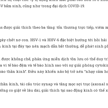
SV bẩm sinh, cũng như trong đại dịch COVID-19.
được giải thích theo ba tầng: tổn thương trực tiếp, viêm m
gây chết nơ-ron. HSV-1 và HHV-6 đặc biệt hướng tới hồi hải 
n kinh tại đây tạo nên mạch dẫn bất thường, dễ phát sinh p
 được khống chế, phản ứng miễn dịch tồn lưu có thể duy tr
 vi tế bào đệm và tế bào hình sao với sự giải phóng cytokin
bào thần kinh”. Điều này khiến não bộ trở nên “nhạy cảm hơn
o thần kinh, tái cấu trúc synap và tăng mọc sợi trục (axon
ng co giật về lâu dài, giải thích tại sao động kinh có thể