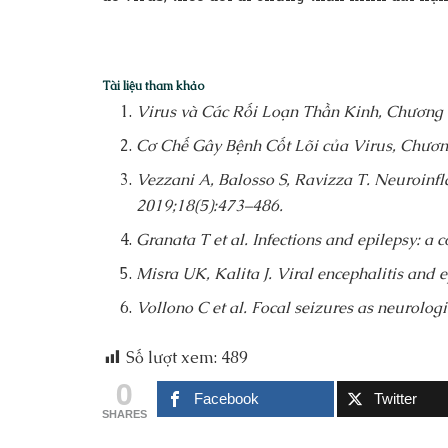
Tài liệu tham khảo
Virus và Các Rối Loạn Thần Kinh, Chương 
Cơ Chế Gây Bệnh Cốt Lõi của Virus, Chương
Vezzani A, Balosso S, Ravizza T. Neuroinfl
2019;18(5):473–486.
Granata T et al. Infections and epilepsy: a
Misra UK, Kalita J. Viral encephalitis and 
Vollono C et al. Focal seizures as neurolo
Số lượt xem:
489
0
Facebook
Twitter
SHARES