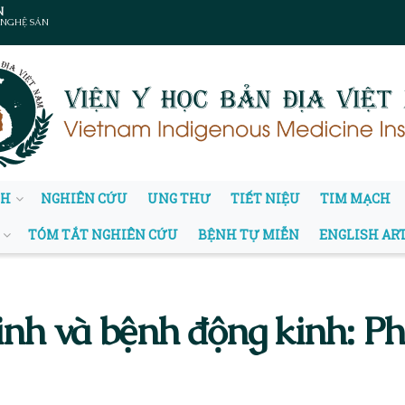
N
 NGHỆ SẢN
NH
NGHIÊN CỨU
UNG THƯ
TIẾT NIỆU
TIM MẠCH
TÓM TẮT NGHIÊN CỨU
BỆNH TỰ MIỄN
ENGLISH AR
inh và bệnh động kinh: Ph