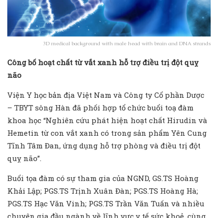
3D medical background with male head with brain and DNA strands
Công bố hoạt chất từ vắt xanh hỗ trợ điều trị đột quỵ
não
Viện Y học bản địa Việt Nam và Công ty Cổ phần Dược
– TBYT sông Hàn đã phối hợp tổ chức buổi toạ đàm
khoa học “Nghiên cứu phát hiện hoạt chất Hirudin và
Hemetin từ con vắt xanh có trong sản phẩm Yên Cung
Tĩnh Tâm Đan, ứng dụng hỗ trợ phòng và điều trị đột
quỵ não”.
Buổi tọa đàm có sự tham gia của NGND, GS.TS Hoàng
Khải Lập; PGS.TS Trịnh Xuân Đàn; PGS.TS Hoàng Hà;
PGS.TS Hạc Văn Vinh; PGS.TS Trần Văn Tuấn và nhiều
chuyên gia đầu ngành về lĩnh vực y tế sức khoẻ, cùng