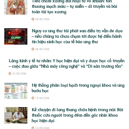
Tiêu chỏm xương đùi hoại tử vô khuẩn: tổn
thương mạch máu – tự miễn – di truyền và bài
toán tái tạo xương
04/08/2026
Nguy cơ ung thư tái phát sau điều trị vẫn đe dọa
– nếu chúng ta chưa chạm tới được hệ điều hành
tín hiệu sinh học của tế bào ung thư
04/08/2026
Lăng kính y tế tư nhân: Y học hiện đại và y dược học cổ truyền
– cuộc đua giữa “Nhà máy công nghệ” và “Di sản trường tồn”
21/05/2026
Hệ thống phân loại hạch trong ngoại khoa và ung
bướu học
12/05/2026
Kể chuyện đi lang thang chữa bệnh trong núi: Bài
thuốc cứu người trong đêm đến góc nhìn khoa
học hiện đại
12/05/2026